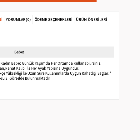
RI
YORUMLAR
(0)
ÖDEME SEÇENEKLERI
ÜRÜN ÖNERILERI
Babet
® Kadın Babet Günlük Yaşamda Her Ortamda Kullanabilirsiniz.
an,Rahat Kalıbı İle Her Ayak Yapısına Uygundur.
kçe Yüksekliği İle Uzun Sure Kullanımlarda Uygun Rahatlığı Saglar. *
osu 3. Görselde Bulunmaktadır.