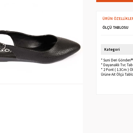
ÜRÜN ÖZELLIKLE
ÖLÇÜ TABLOSU
Kategori
* Suni Deri Gönderi
* Dayanaklı Tvc Tab
* 2 Pont ( 1.3Cm ) Ö
Ürüne Ait Ölçü Tabl