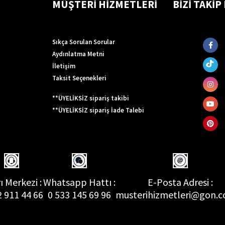
MÜŞTERİ HİZMETLERİ
BİZİ TAKİP
Sıkça Sorulan Sorular
Aydınlatma Metni
İletişim
Taksit Seçenekleri
**ÜYELİKSİZ sipariş takibi
**ÜYELİKSİZ sipariş İade Talebi
ı Merkezi :
Whatsapp Hattı :
E-Posta Adresi :
2 911 44 66
0 533 145 69 96
musterihizmetleri@gon.c