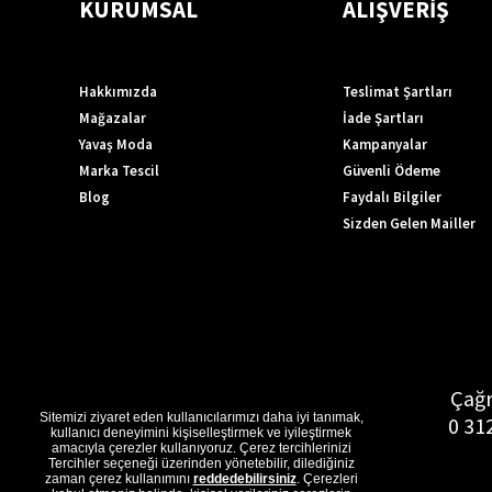
KURUMSAL
ALIŞVERİŞ
Hakkımızda
Teslimat Şartları
Mağazalar
İade Şartları
Yavaş Moda
Kampanyalar
Marka Tescil
Güvenli Ödeme
Blog
Faydalı Bilgiler
Sizden Gelen Mailler
Çağr
Sitemizi ziyaret eden kullanıcılarımızı daha iyi tanımak,
0 31
kullanıcı deneyimini kişiselleştirmek ve iyileştirmek
amacıyla çerezler kullanıyoruz. Çerez tercihlerinizi
Tercihler seçeneği üzerinden yönetebilir, dilediğiniz
zaman çerez kullanımını
reddedebilirsiniz
. Çerezleri