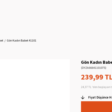
bet
Gön Kadın Babet 41101
Gön Kadın Bab
(DYZA66641101075)
239,99 T
24,37 TL
'den başlayan t
Fiyat Düşünce H