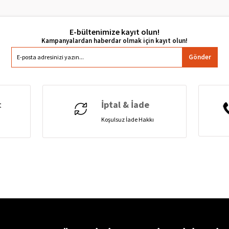
E-bültenimize kayıt olun!
Gönder
t
İptal & İade
Koşulsuz İade Hakkı