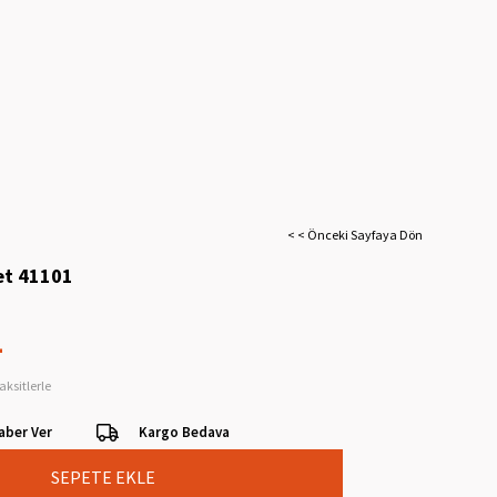
< < Önceki Sayfaya Dön
et 41101
L
aksitlerle
aber Ver
Kargo Bedava