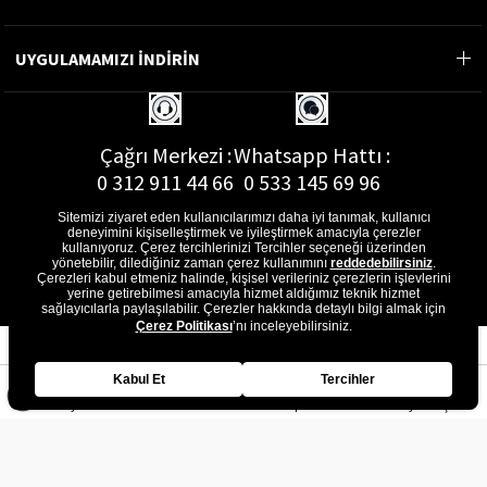
UYGULAMAMIZI İNDİRİN
Çağrı Merkezi :
Whatsapp Hattı :
0 312 911 44 66
0 533 145 69 96
Sitemizi ziyaret eden kullanıcılarımızı daha iyi tanımak, kullanıcı
deneyimini kişiselleştirmek ve iyileştirmek amacıyla çerezler
kullanıyoruz. Çerez tercihlerinizi Tercihler seçeneği üzerinden
yönetebilir, dilediğiniz zaman çerez kullanımını
reddedebilirsiniz
.
E-Posta Adresi :
Çerezleri kabul etmeniz halinde, kişisel verileriniz çerezlerin işlevlerini
musterihizmetleri@gon.com.tr
yerine getirebilmesi amacıyla hizmet aldığımız teknik hizmet
sağlayıcılarla paylaşılabilir. Çerezler hakkında detaylı bilgi almak için
Çerez Politikası
’nı inceleyebilirsiniz.
Kabul Et
Tercihler
Anasayfa
Favorilerim
Sepetim
Üye Girişi