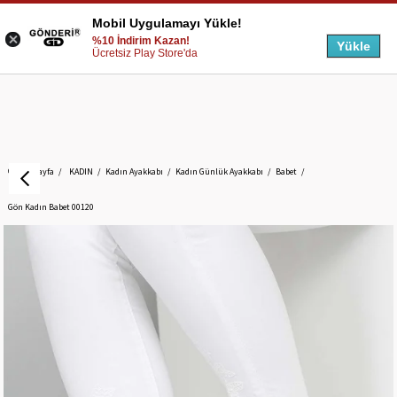
Mobil Uygulamayı Yükle!
%10 İndirim Kazan!
Yükle
Ücretsiz Play Store'da
Anasayfa
KADIN
Kadın Ayakkabı
Kadın Günlük Ayakkabı
Babet
Gön Kadın Babet 00120