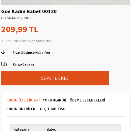
Gön Kadın Babet 00120
(DYZA66400120001)
209,99 TL
21,32 TL
'den başlayan taksitlerle
Fiyat Düşünce Haber Ver
Kargo Bedava
ÜRÜN ÖZELLIKLERI
YORUMLAR
(0)
ÖDEME SEÇENEKLERI
ÜRÜN ÖNERILERI
ÖLÇÜ TABLOSU
Kategori
Babet