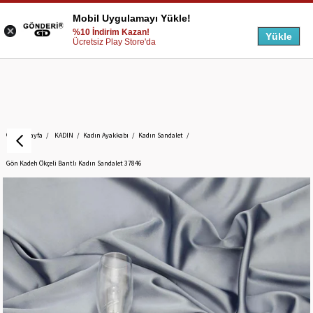
Mobil Uygulamayı Yükle!
%10 İndirim Kazan!
Yükle
Ücretsiz Play Store'da
Anasayfa
KADIN
Kadın Ayakkabı
Kadın Sandalet
Gön Kadeh Ökçeli Bantlı Kadın Sandalet 37846