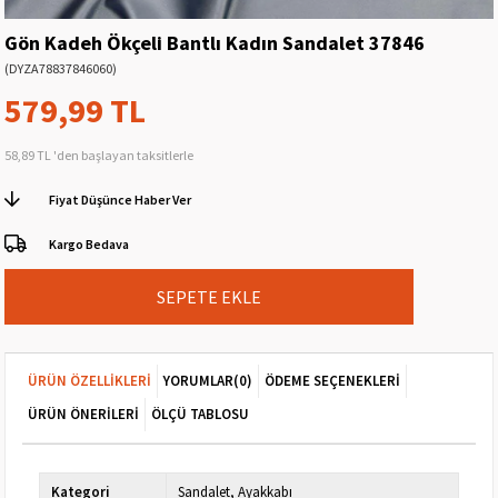
Gön Kadeh Ökçeli Bantlı Kadın Sandalet 37846
(DYZA78837846060)
579,99 TL
58,89 TL
'den başlayan taksitlerle
Fiyat Düşünce Haber Ver
Kargo Bedava
ÜRÜN ÖZELLIKLERI
YORUMLAR
(0)
ÖDEME SEÇENEKLERI
ÜRÜN ÖNERILERI
ÖLÇÜ TABLOSU
Kategori
Sandalet
Ayakkabı