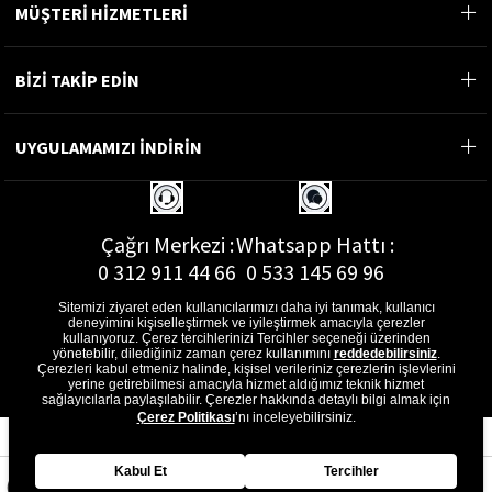
MÜŞTERİ HİZMETLERİ
BİZİ TAKİP EDİN
UYGULAMAMIZI İNDİRİN
Çağrı Merkezi :
Whatsapp Hattı :
0 312 911 44 66
0 533 145 69 96
Sitemizi ziyaret eden kullanıcılarımızı daha iyi tanımak, kullanıcı
deneyimini kişiselleştirmek ve iyileştirmek amacıyla çerezler
kullanıyoruz. Çerez tercihlerinizi Tercihler seçeneği üzerinden
yönetebilir, dilediğiniz zaman çerez kullanımını
reddedebilirsiniz
.
E-Posta Adresi :
Çerezleri kabul etmeniz halinde, kişisel verileriniz çerezlerin işlevlerini
musterihizmetleri@gon.com.tr
yerine getirebilmesi amacıyla hizmet aldığımız teknik hizmet
sağlayıcılarla paylaşılabilir. Çerezler hakkında detaylı bilgi almak için
Çerez Politikası
’nı inceleyebilirsiniz.
Kabul Et
Tercihler