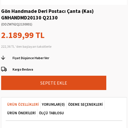
Gön Handmade Deri Postacı Çanta (Kas)
GNHANDMD20130 Q2130
(DDZW762Q2130001)
2.189,99 TL
222,36 TL
'den başlayan taksitlerle
Fiyat Düşünce Haber Ver
Kargo Bedava
ÜRÜN ÖZELLIKLERI
YORUMLAR
(0)
ÖDEME SEÇENEKLERI
ÜRÜN ÖNERILERI
ÖLÇÜ TABLOSU