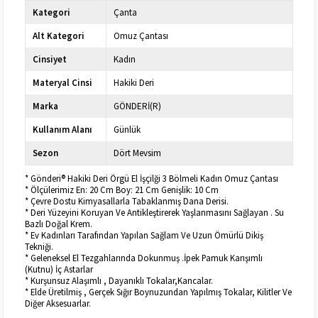
Kategori
Çanta
Alt Kategori
Omuz Çantası
Cinsiyet
Kadın
Materyal Cinsi
Hakiki Deri
Marka
GÖNDERİ(R)
Kullanım Alanı
Günlük
Sezon
Dört Mevsim
* Gönderi® Hakiki Deri Örgü El İşçilği 3 Bölmeli Kadın Omuz Çantası
* Ölçülerimiz En: 20 Cm Boy: 21 Cm Genişlik: 10 Cm
* Çevre Dostu Kimyasallarla Tabaklanmış Dana Derisi.
* Deri Yüzeyini Koruyan Ve Antikleştirerek Yaşlanmasını Sağlayan . Su
Bazlı Doğal Krem.
* Ev Kadınları Tarafından Yapılan Sağlam Ve Uzun Ömürlü Dikiş
Tekniği.
* Geleneksel El Tezgahlarında Dokunmuş .İpek Pamuk Karışımlı
(Kutnu) İç Astarlar
* Kurşunsuz Alaşımlı , Dayanıklı Tokalar,Kancalar.
* Elde Üretilmiş , Gerçek Sığır Boynuzundan Yapılmış Tokalar, Kilitler Ve
Diğer Aksesuarlar.