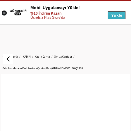
Mobil Uygulamayı Yükle!
%10 İndirim Kazan!
Yükle
Ücretsiz Play Store'da
Anasayfa
KADIN
Kadın Çanta
Omuz Çantası
Gön Handmade Deri Postacı Çanta (Kas) GNHANDMD20130 Q2130