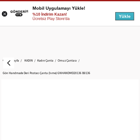
Mobil Uygulamayı Yükle!
%10 İndirim Kazan!
Yükle
Ücretsiz Play Store'da
Anasayfa
KADIN
Kadın Çanta
Omuz Çantası
Gön Handmade Deri Postacı Çanta (Ivme) GNHANDMD20136 B0136