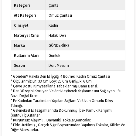
Kategori
Çanta
Alt Kategori
Omuz Çantası
Cinsiyet
Kadın
Materyal Cinsi
Hakiki Deri
Marka
GÖNDERİ(R)
Kullanım Alanı
Günlük
Sezon
Dört Mevsim
* Gönderi® Hakiki Deri El İşçilği 4 Bölmeli Kadın Omuz Çantası
* Ölçülerimiz En: 33 Cm Boy: 29 Cm Genişlik: 6 Cm
* Çevre Dostu Kimyasallarla Tabaklanmış Dana Derisi.
* Deri Yüzeyini Koruyan Ve Antikleştirerek Yaşlanmasını Sağlayan . Su
Bazlı Doğal Krem.
* Ev Kadınları Tarafından Yapılan Sağlam Ve Uzun Ömürlü Dikiş
Tekniği.
* Geleneksel El Tezgahlarında Dokunmuş .İpek Pamuk Karışımlı
(Kutnu) İç Astarlar
* Kurşunsuz Alaşımlı , Dayanıklı Tokalar,Kancalar.
* Elde Üretilmiş , Gerçek Sığır Boynuzundan Yapılmış Tokalar, Kilitler Ve
Diğer Aksesuarlar.