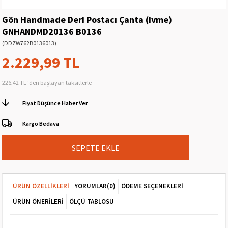
Gön Handmade Deri Postacı Çanta (Ivme)
GNHANDMD20136 B0136
(DDZW762B0136013)
2.229,99 TL
226,42 TL
'den başlayan taksitlerle
Fiyat Düşünce Haber Ver
Kargo Bedava
ÜRÜN ÖZELLIKLERI
YORUMLAR
(0)
ÖDEME SEÇENEKLERI
ÜRÜN ÖNERILERI
ÖLÇÜ TABLOSU