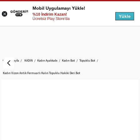
Mobil Uygulamayı Yükle!
%10 İndirim Kazan!
Yükle
Ücretsiz Play Store'da
Anasayfa
KADIN
Kadın Ayakkabı
Kadın Bot
Topuklu Bot
Kadın Vizon Antik Fermuarlı Kalın Topuklu Hakiki Deri Bot