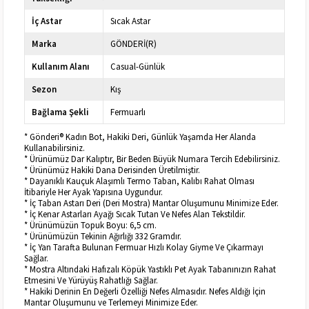
İç Astar
Sıcak Astar
Marka
GÖNDERİ(R)
Kullanım Alanı
Casual-Günlük
Sezon
Kış
Bağlama Şekli
Fermuarlı
* Gönderi® Kadın Bot, Hakiki Deri, Günlük Yaşamda Her Alanda
Kullanabilirsiniz.
* Ürünümüz Dar Kalıptır, Bir Beden Büyük Numara Tercih Edebilirsiniz.
* Ürünümüz Hakiki Dana Derisinden Üretilmiştir.
* Dayanıklı Kauçuk Alaşımlı Termo Taban, Kalıbı Rahat Olması
İtibariyle Her Ayak Yapısına Uygundur.
* İç Taban Astarı Deri (Deri Mostra) Mantar Oluşumunu Minimize Eder.
* İç Kenar Astarları Ayağı Sıcak Tutan Ve Nefes Alan Tekstildir.
* Ürünümüzün Topuk Boyu: 6,5 cm.
* Ürünümüzün Tekinin Ağırlığı 332 Gramdır.
* İç Yan Tarafta Bulunan Fermuar Hızlı Kolay Giyme Ve Çıkarmayı
Sağlar.
* Mostra Altındaki Hafızalı Köpük Yastıklı Pet Ayak Tabanınızın Rahat
Etmesini Ve Yürüyüş Rahatlığı Sağlar.
* Hakiki Derinin En Değerli Özelliği Nefes Almasıdır. Nefes Aldığı İçin
Mantar Oluşumunu ve Terlemeyi Minimize Eder.