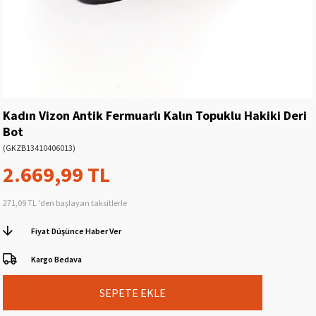
Kadın Vizon Antik Fermuarlı Kalın Topuklu Hakiki Deri
Bot
(GKZB13410406013)
2.669,99 TL
271,09 TL
'den başlayan taksitlerle
Fiyat Düşünce Haber Ver
Kargo Bedava