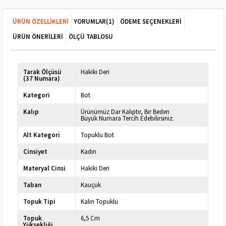
ÜRÜN ÖZELLIKLERI
YORUMLAR
(1)
ÖDEME SEÇENEKLERI
ÜRÜN ÖNERILERI
ÖLÇÜ TABLOSU
Tarak Ölçüsü
Hakiki Deri
(37 Numara)
Kategori
Bot
Kalıp
Ürünümüz Dar Kalıptır, Bir Beden
Büyük Numara Tercih Edebilirsiniz.
Alt Kategori
Topuklu Bot
Cinsiyet
Kadın
Materyal Cinsi
Hakiki Deri
Taban
Kauçuk
Topuk Tipi
Kalın Topuklu
Topuk
6,5 Cm
Yüksekliği