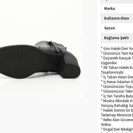
Marka
Kullanım Alanı
Sezon
Bağlama Şekli
* Gön Hakiki Deri Y
* Ürünümüz Tam Kalı
* Dayanıklı Kauçuk 
Uygundur.
* Alt Taban Hakiki 
Tasarlanmıştır.
* İç Taban Astarı D
* İç Kenar Astarları 
* Ürünümüzün Topu
* Ürünümüzün Tekini
* İç Yan Tarafta Bu
* Mostra Altındaki H
Yürüyüş Rahatlığı Sa
* Hakiki Derinin En 
Terlemeyi Minimize 
* Nefes Alan Gözenek
Yoktur.
* Doğal Deri Niteliğ