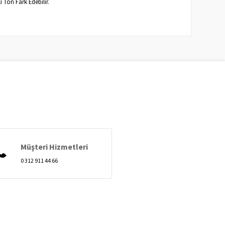
ki Ton Fark Edebilir.
Müşteri Hizmetleri
0 312 911 44 66