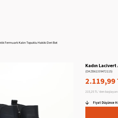
tik Fermuarlı Kalın Topuklu Hakiki Deri Bot
Kadın Lacivert 
(DKZB61339472115)
2.119,99
215,25 TL
'den başlayan 
Fiyat Düşünce H