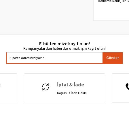
Derilerde Renk, Bir i
E-bültenimize kayıt olun!
Gönder
t
İptal & İade
Koşulsuz İade Hakkı