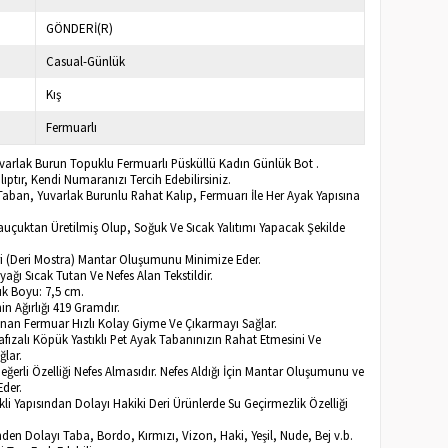
GÖNDERİ(R)
Casual-Günlük
Kış
Fermuarlı
uvarlak Burun Topuklu Fermuarlı Püsküllü Kadın Günlük Bot .
ptır, Kendi Numaranızı Tercih Edebilirsiniz.
Taban, Yuvarlak Burunlu Rahat Kalıp, Fermuarı İle Her Ayak Yapısına
Kauçuktan Üretilmiş Olup, Soğuk Ve Sıcak Yalıtımı Yapacak Şekilde
eri (Deri Mostra) Mantar Oluşumunu Minimize Eder.
Ayağı Sıcak Tutan Ve Nefes Alan Tekstildir.
k Boyu: 7,5 cm.
n Ağırlığı 419 Gramdır.
lunan Fermuar Hızlı Kolay Giyme Ve Çıkarmayı Sağlar.
afızalı Köpük Yastıklı Pet Ayak Tabanınızın Rahat Etmesini Ve
ğlar.
Değerli Özelliği Nefes Almasıdır. Nefes Aldığı İçin Mantar Oluşumunu ve
Eder.
li Yapısından Dolayı Hakiki Deri Ürünlerde Su Geçirmezlik Özelliği
inden Dolayı Taba, Bordo, Kırmızı, Vizon, Haki, Yeşil, Nude, Bej v.b.