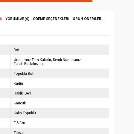
RI
YORUMLAR
(0)
ÖDEME SEÇENEKLERI
ÜRÜN ÖNERILERI
Bot
Ürünümüz Tam Kalıptır, Kendi Numaranızı
Tercih Edebilirsiniz.
Topuklu Bot
Kadın
Hakiki Deri
Kauçuk
Kalın Topuklu
i
7,5 Cm
Tekstil