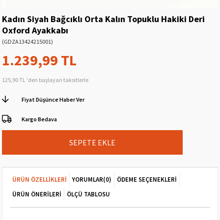
Kadın Siyah Bağcıklı Orta Kalın Topuklu Hakiki Deri
Oxford Ayakkabı
(GDZA13424215001)
1.239,99 TL
125,90 TL
'den başlayan taksitlerle
Fiyat Düşünce Haber Ver
Kargo Bedava
ÜRÜN ÖZELLIKLERI
YORUMLAR
(0)
ÖDEME SEÇENEKLERI
ÜRÜN ÖNERILERI
ÖLÇÜ TABLOSU