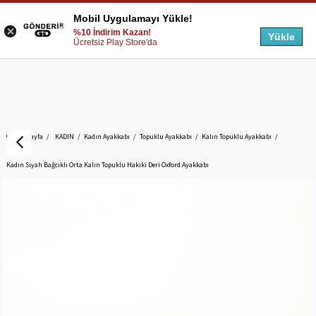
Mobil Uygulamayı Yükle!
%10 İndirim Kazan!
Yükle
Ücretsiz Play Store'da
Anasayfa
KADIN
Kadın Ayakkabı
Topuklu Ayakkabı
Kalın Topuklu Ayakkabı
Kadın Siyah Bağcıklı Orta Kalın Topuklu Hakiki Deri Oxford Ayakkabı