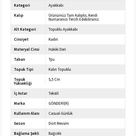
Kategori
Ayakkabı
Kalıp
Ürünümüz Tam Kalıptır, Kendi
Numaranızı Tercih Edebilirsiniz.
Alt Kategori
Topuklu Ayakkabı
Cinsiyet
Kadın
Materyal Cinsi
Hakiki Deri
Taban
Tpu
Topuk Tipi
Kalın Topuklu
Topuk
5,5 Cm
Yüksekliği
İç Astar
Tekstil
Marka
GÖNDERİ(R)
Kullanım Alanı
Casual-Günlük
Sezon
Dört Mevsim
Bağlama Şekli
Bağcıklı