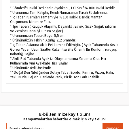
* Gönderi® Hakiki Deri Kadın Ayakkabı, 1.Ci Sınıf % 100 Hakiki Deridir.
* Ürünümüz Tam Kalıptır, Kendi Numaranızı Tercih Edebilirsiniz.
* İç Taban Kısımları Tamamiyle % 100 Hakiki Deridir. Mantar
Oluşumunu Minimize Eder.
* Tpu Taban ( Kauçuk Alaşımlı, Dayanıklı, Esnek, Sıcak Soğuk Yalıtımı
Ve Zemine Daha İyi Tutum Sağlar.)
* Ürünümüzün Topuk Boyu: 5,5 cm.
* Ürünümüzün Tekinin Ağırlığı 212 Gramdır.
* İç Taban Astarına Akıllı Pet Lamine Edilmiştir. ( Ayak Tabanında Yastık
Görevi Yapar, Uzun Saatler Kullanılsa Bile Önemli Bir Konfor , Yürüyüş
Rahatlığı Sağlar.
* Akıllı Ped Tabanda Ayak İzi Oluşmamasına Yardımcı Olur. Her
Kullanımda Yeni Ayakkabı Hissi Sağlar.
* Ürünümüz Yerli Üretimdir.
** Doğal Deri Niteliğinden Dolayı Taba, Bordo, Kırmızı, Vizon, Haki,
Yeşil, Nude, Bej v.b. Derilerde Renk, Bir iki Ton Fark Edebilir.
E-bültenimize kayıt olun!
Gönder