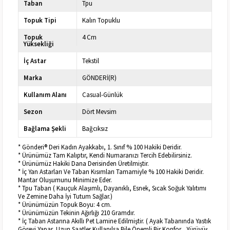
Taban
Tpu
Topuk Tipi
Kalın Topuklu
Topuk
4 Cm
Yüksekliği
İç Astar
Tekstil
Marka
GÖNDERİ(R)
Kullanım Alanı
Casual-Günlük
Sezon
Dört Mevsim
Bağlama Şekli
Bağcıksız
* Gönderi® Deri Kadın Ayakkabı, 1. Sınıf % 100 Hakiki Deridir.
* Ürünümüz Tam Kalıptır, Kendi Numaranızı Tercih Edebilirsiniz.
* Ürünümüz Hakiki Dana Derisinden Üretilmiştir.
* İç Yan Astarları Ve Taban Kısımları Tamamiyle % 100 Hakiki Deridir.
Mantar Oluşumunu Minimize Eder.
* Tpu Taban ( Kauçuk Alaşımlı, Dayanıklı, Esnek, Sıcak Soğuk Yalıtımı
Ve Zemine Daha İyi Tutum Sağlar.)
* Ürünümüzün Topuk Boyu: 4 cm.
* Ürünümüzün Tekinin Ağırlığı 210 Gramdır.
* İç Taban Astarına Akıllı Pet Lamine Edilmiştir. ( Ayak Tabanında Yastık
Görevi Yapar, Uzun Saatler Kullanılsa Bile Önemli Bir Konfor , Yürüyüş