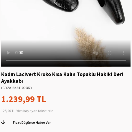
Kadın Lacivert Kroko Kısa Kalın Topuklu Hakiki Deri
Ayakkabı
(GDZA13424100987)
1.239,99 TL
125,90 TL
'den başlayan taksitlerle
Fiyat Düşünce Haber Ver