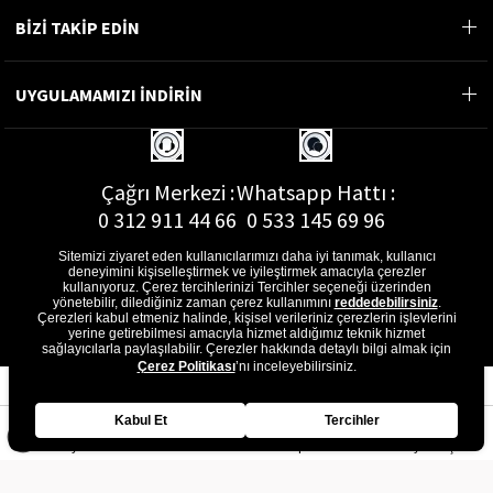
BİZİ TAKİP EDİN
UYGULAMAMIZI İNDİRİN
Çağrı Merkezi :
Whatsapp Hattı :
0 312 911 44 66
0 533 145 69 96
Sitemizi ziyaret eden kullanıcılarımızı daha iyi tanımak, kullanıcı
deneyimini kişiselleştirmek ve iyileştirmek amacıyla çerezler
kullanıyoruz. Çerez tercihlerinizi Tercihler seçeneği üzerinden
yönetebilir, dilediğiniz zaman çerez kullanımını
reddedebilirsiniz
.
E-Posta Adresi :
Çerezleri kabul etmeniz halinde, kişisel verileriniz çerezlerin işlevlerini
musterihizmetleri@gon.com.tr
yerine getirebilmesi amacıyla hizmet aldığımız teknik hizmet
sağlayıcılarla paylaşılabilir. Çerezler hakkında detaylı bilgi almak için
Çerez Politikası
’nı inceleyebilirsiniz.
Kabul Et
Tercihler
Anasayfa
Favorilerim
Sepetim
Üye Girişi