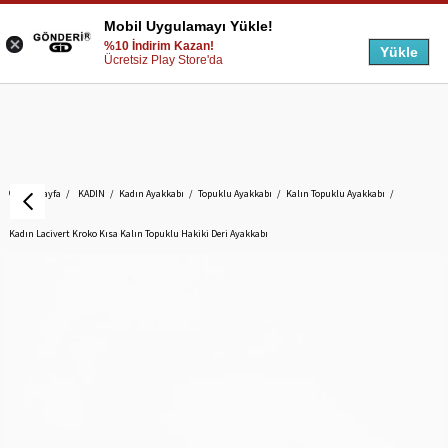
Mobil Uygulamayı Yükle!
%10 İndirim Kazan!
Yükle
Ücretsiz Play Store'da
Anasayfa
KADIN
Kadın Ayakkabı
Topuklu Ayakkabı
Kalın Topuklu Ayakkabı
Kadın Lacivert Kroko Kısa Kalın Topuklu Hakiki Deri Ayakkabı