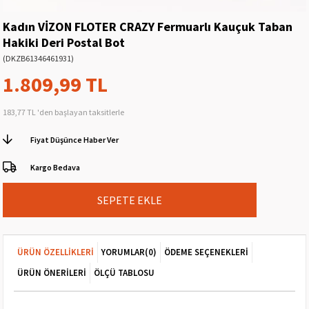
Kadın VİZON FLOTER CRAZY Fermuarlı Kauçuk Taban
Hakiki Deri Postal Bot
(DKZB61346461931)
1.809,99 TL
183,77 TL
'den başlayan taksitlerle
Fiyat Düşünce Haber Ver
Kargo Bedava
ÜRÜN ÖZELLIKLERI
YORUMLAR
(0)
ÖDEME SEÇENEKLERI
ÜRÜN ÖNERILERI
ÖLÇÜ TABLOSU