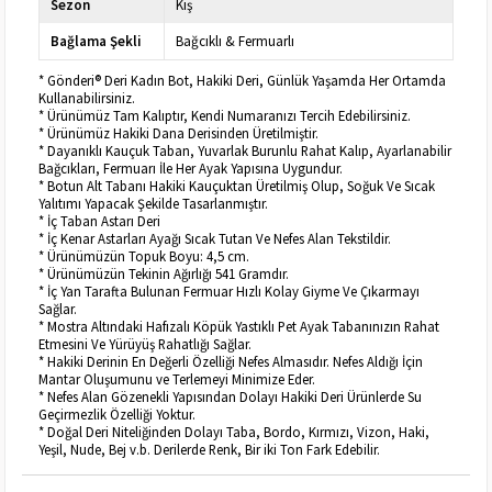
Sezon
Kış
Bağlama Şekli
Bağcıklı & Fermuarlı
* Gönderi® Deri Kadın Bot, Hakiki Deri, Günlük Yaşamda Her Ortamda
Kullanabilirsiniz.
* Ürünümüz Tam Kalıptır, Kendi Numaranızı Tercih Edebilirsiniz.
* Ürünümüz Hakiki Dana Derisinden Üretilmiştir.
* Dayanıklı Kauçuk Taban, Yuvarlak Burunlu Rahat Kalıp, Ayarlanabilir
Bağcıkları, Fermuarı İle Her Ayak Yapısına Uygundur.
* Botun Alt Tabanı Hakiki Kauçuktan Üretilmiş Olup, Soğuk Ve Sıcak
Yalıtımı Yapacak Şekilde Tasarlanmıştır.
* İç Taban Astarı Deri
* İç Kenar Astarları Ayağı Sıcak Tutan Ve Nefes Alan Tekstildir.
* Ürünümüzün Topuk Boyu: 4,5 cm.
* Ürünümüzün Tekinin Ağırlığı 541 Gramdır.
* İç Yan Tarafta Bulunan Fermuar Hızlı Kolay Giyme Ve Çıkarmayı
Sağlar.
* Mostra Altındaki Hafızalı Köpük Yastıklı Pet Ayak Tabanınızın Rahat
Etmesini Ve Yürüyüş Rahatlığı Sağlar.
* Hakiki Derinin En Değerli Özelliği Nefes Almasıdır. Nefes Aldığı İçin
Mantar Oluşumunu ve Terlemeyi Minimize Eder.
* Nefes Alan Gözenekli Yapısından Dolayı Hakiki Deri Ürünlerde Su
Geçirmezlik Özelliği Yoktur.
* Doğal Deri Niteliğinden Dolayı Taba, Bordo, Kırmızı, Vizon, Haki,
Yeşil, Nude, Bej v.b. Derilerde Renk, Bir iki Ton Fark Edebilir.