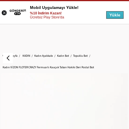
Mobil Uygulamayı Yükle!
%10 İndirim Kazan!
Yükle
Ücretsiz Play Store'da
Anasayfa
KADIN
Kadın Ayakkabı
Kadın Bot
Topuklu Bot
Kadın VİZON FLOTER CRAZY Fermuarlı Kauçuk Taban Hakiki Deri Postal Bot