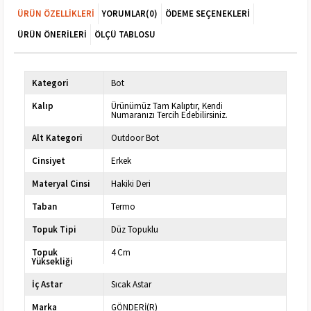
ÜRÜN ÖZELLIKLERI
YORUMLAR
(0)
ÖDEME SEÇENEKLERI
ÜRÜN ÖNERILERI
ÖLÇÜ TABLOSU
Kategori
Bot
Kalıp
Ürünümüz Tam Kalıptır, Kendi
Numaranızı Tercih Edebilirsiniz.
Alt Kategori
Outdoor Bot
Cinsiyet
Erkek
Materyal Cinsi
Hakiki Deri
Taban
Termo
Topuk Tipi
Düz Topuklu
Topuk
4 Cm
Yüksekliği
İç Astar
Sıcak Astar
Marka
GÖNDERİ(R)