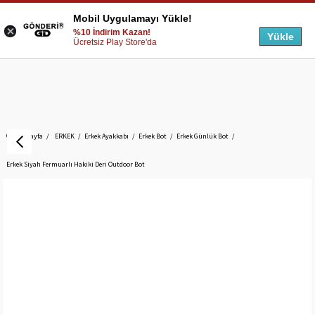
Mobil Uygulamayı Yükle!
%10 İndirim Kazan!
Yükle
Ücretsiz Play Store'da
Anasayfa
ERKEK
Erkek Ayakkabı
Erkek Bot
Erkek Günlük Bot
Erkek Siyah Fermuarlı Hakiki Deri Outdoor Bot