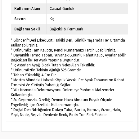
Kullanım Alanı
Casual-Günlük
Sezon
Kış
Bağlama Şekli
Bağcıklı & Fermuarlı
* Gönderi® Deri Erkek Bot, Hakiki Deri, Günlük Yaşamda Her Ortamda
Kullanabilirsiniz.
* Ürünümüz Tam Kalıptır, Kendi Numaranızı Tercih Edebilirsiniz.
* Dayanıklı Termo Taban, Yuvarlak Burunlu Rahat Kalıp, Ayarlanabilir
Bağcıkları İle Her Ayak Yapısına Uygundur.
* İç Astarları Ayağı Sıcak Tutan Nefes Alan Tekstildir.
* Ürünümüzün Tekinin Ağırlığı 525 Gramdır.
* Taban Yüksekliği 4 Cm Dir
* Mostra Altındaki Hafızalı Köpük Yastıklı Pet Ayak Tabanınızın Rahat
Etmesini Ve Yürüyüş Rahatlığı Sağlar.
* Yüz Kısmında Deformasyonu Önlemeye Yardımcı Malzemeler
Kullanılmıştır.
* Su Geçirmezlik Özelliği Derinin Hava Almasını Büyük Ölçüde
Engellediği İçin Özellikle Kullanılmamıştır.
* Doğal Deri Niteliğinden Dolayı Taba, Bordo, Kırmızı, Vizon, Haki,
Yeşil, Nude, Bej v.b. Derilerde Renk, Bir iki Ton Fark Edebilir.