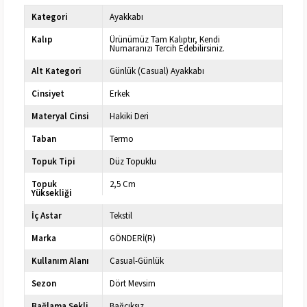
Kategori
Ayakkabı
Kalıp
Ürünümüz Tam Kalıptır, Kendi
Numaranızı Tercih Edebilirsiniz.
Alt Kategori
Günlük (Casual) Ayakkabı
Cinsiyet
Erkek
Materyal Cinsi
Hakiki Deri
Taban
Termo
Topuk Tipi
Düz Topuklu
Topuk
2,5 Cm
Yüksekliği
İç Astar
Tekstil
Marka
GÖNDERİ(R)
Kullanım Alanı
Casual-Günlük
Sezon
Dört Mevsim
Bağlama Şekli
Bağcıksız