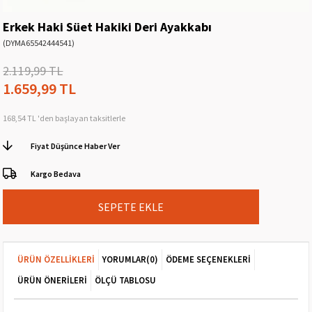
Erkek Haki Süet Hakiki Deri Ayakkabı
(DYMA65542444541)
2.119,99 TL
1.659,99 TL
168,54 TL
'den başlayan taksitlerle
Fiyat Düşünce Haber Ver
Kargo Bedava
ÜRÜN ÖZELLIKLERI
YORUMLAR
(0)
ÖDEME SEÇENEKLERI
ÜRÜN ÖNERILERI
ÖLÇÜ TABLOSU