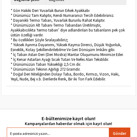
* Gön Hakiki Deri Yuvarlak Burun Erkek Ayakkabı
* Ürünümüz Tam Kalıptır, Kendi Numaranızı Tercih Edebilirsiniz.
* Dayanıklı Termo Taban, Yuvarlak Burunlu Rahat Kalıptır.
* Ürünümüzün Alt Tabanı Termo Tabandan Üretilmiştir,
Ayakkabıcılıkta ‘termo taban’ diye adlandırılan bu tabanların pek çok
üstün özelliği vardır.
* Bu özellikleri Şöyle Sıralayabiliriz;
* Yüksek Aşınma Dayanımı, Yüksek Kayma Direnci, Düşük Yoğunluk,
Esneklik, Kolay Şekillendirilebilme Ve Geri Dönüşüm İmkânı gibi.
* İç Taban Astarı Deri (Deri Mostra) Mantar Oluşumunu Minimize Eder.
* İç Kenar Astarları Ayağı Sıcak Tutan Ve Nefes Alan Tekstildir.
* Ürünümüzün Taban Yüksekliği 2,5 Cm dir.
* Ürünümüzün Tekinin Ağırlığı 272 Gramdır.
* Doğal Deri Niteliğinden Dolayı Taba, Bordo, Kırmızı, Vizon, Haki,
Yeşil, Nude, Bej v.b. Derilerde Renk, Bir iki Ton Fark Edebilir.
E-bültenimize kayıt olun!
Gönder