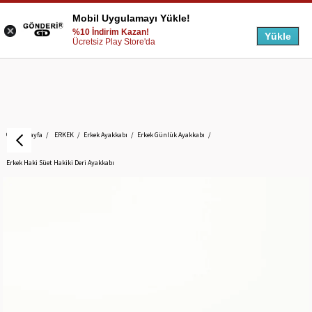
Mobil Uygulamayı Yükle!
%10 İndirim Kazan!
Yükle
Ücretsiz Play Store'da
Anasayfa
ERKEK
Erkek Ayakkabı
Erkek Günlük Ayakkabı
Erkek Haki Süet Hakiki Deri Ayakkabı