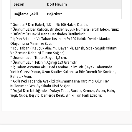
Sezon
Dört Mevsim
Bağlama Şekli
Bağcıksız
* Gönderi® Deri Babet, 1.Sınıf % 100 Hakiki Deridir.
* Ürünümüz Dar Kalıptır, Bir Beden Büyük Numara Tercih Edebilirsiniz
* Ürünümüz Hakiki Dana Derisinden Üretilmiştir.
* İç Yan Astarları Ve Taban Kısımları % 100 Hakiki Deridir. Mantar
Oluşumunu Minimize Eder.
* Tpu Taban ( Kauçuk Alaşımlı Dayanıklı, Esnek, Sıcak Soğuk Yalıtımı
Ve Zemine Daha İyi Tutum Sağlar.)
* Ürünümüzün Topuk Boyu: 1,5 cm.
* Ürünümüzün Tekinin Ağırlığı 193 Gramdır.
* İç Taban Astarına Akıllı Ped Lamine Edilmiştir. ( Ayak Tabanında
Yastık Görevi Yapar, Uzun Saatler Kullanılsa Bile Önemli Bir Konfor ,
Rahatlık Verir.
* Akıllı Ped Tabanda Ayak İzi Oluşmamasına Yardımcı Olur. Her
Kullanımda Yeni Ayakkabı Hissi Sağlar.
* Doğal Deri Niteliğinden Dolayı Taba, Bordo, Kırmızı, Vizon, Haki,
Yeşil, Nude, Bej v.b. Derilerde Renk, Bir iki Ton Fark Edebilir.