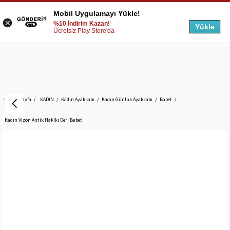
Mobil Uygulamayı Yükle!
%10 İndirim Kazan!
Yükle
Ücretsiz Play Store'da
Anasayfa
KADIN
Kadın Ayakkabı
Kadın Günlük Ayakkabı
Babet
Kadın Vizon Antik Hakiki Deri Babet