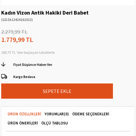
Kadın Vizon Antik Hakiki Deri Babet
(GDZA13424161013)
2.279,99 TL
1.779,99 TL
180,73 TL
'den başlayan taksitlerle
Fiyat Düşünce Haber Ver
Kargo Bedava
ÜRÜN ÖZELLIKLERI
YORUMLAR
(0)
ÖDEME SEÇENEKLERI
ÜRÜN ÖNERILERI
ÖLÇÜ TABLOSU