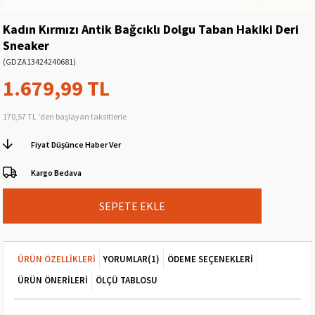
Kadın Kırmızı Antik Bağcıklı Dolgu Taban Hakiki Deri
Sneaker
(GDZA13424240681)
1.679,99 TL
170,57 TL
'den başlayan taksitlerle
Fiyat Düşünce Haber Ver
Kargo Bedava
ÜRÜN ÖZELLIKLERI
YORUMLAR
(1)
ÖDEME SEÇENEKLERI
ÜRÜN ÖNERILERI
ÖLÇÜ TABLOSU