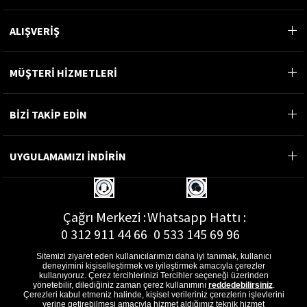
ALIŞVERİŞ
MÜŞTERİ HİZMETLERİ
BİZİ TAKİP EDİN
UYGULAMAMIZI İNDİRİN
Çağrı Merkezi :
Whatsapp Hattı :
0 312 911 44 66
0 533 145 69 96
Sitemizi ziyaret eden kullanıcılarımızı daha iyi tanımak, kullanıcı
deneyimini kişiselleştirmek ve iyileştirmek amacıyla çerezler
kullanıyoruz. Çerez tercihlerinizi Tercihler seçeneği üzerinden
yönetebilir, dilediğiniz zaman çerez kullanımını
reddedebilirsiniz
.
E-Posta Adresi :
Çerezleri kabul etmeniz halinde, kişisel verileriniz çerezlerin işlevlerini
yerine getirebilmesi amacıyla hizmet aldığımız teknik hizmet