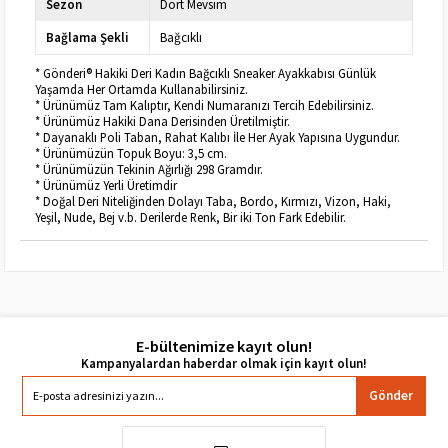
Sezon
Dört Mevsim
Bağlama Şekli
Bağcıklı
* Gönderi® Hakiki Deri Kadın Bağcıklı Sneaker Ayakkabısı Günlük
Yaşamda Her Ortamda Kullanabilirsiniz.
* Ürünümüz Tam Kalıptır, Kendi Numaranızı Tercih Edebilirsiniz.
* Ürünümüz Hakiki Dana Derisinden Üretilmiştir.
* Dayanaklı Poli Taban, Rahat Kalıbı İle Her Ayak Yapısına Uygundur.
* Ürünümüzün Topuk Boyu: 3,5 cm.
* Ürünümüzün Tekinin Ağırlığı 298 Gramdır.
* Ürünümüz Yerli Üretimdir
* Doğal Deri Niteliğinden Dolayı Taba, Bordo, Kırmızı, Vizon, Haki,
Yeşil, Nude, Bej v.b. Derilerde Renk, Bir iki Ton Fark Edebilir.
E-bültenimize kayıt olun!
Gönder