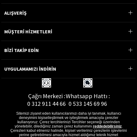
ALIŞVERİŞ
MÜŞTERİ HİZMETLERİ
BİZİ TAKİP EDİN
UYGULAMAMIZI İNDİRİN
Çağrı Merkezi :
Whatsapp Hattı :
0 312 911 44 66
0 533 145 69 96
Sitemizi ziyaret eden kullanıcılarımızı daha iyi tanımak, kullanıcı
deneyimini kişiselleştirmek ve iyileştirmek amacıyla çerezler
kullanıyoruz. Çerez tercihlerinizi Tercihler seçeneği üzerinden
yönetebilir, dilediğiniz zaman çerez kullanımını
reddedebilirsiniz
.
E-Posta Adresi :
Çerezleri kabul etmeniz halinde, kişisel verileriniz çerezlerin işlevlerini
musterihizmetleri@gon.com.tr
yerine getirebilmesi amacıyla hizmet aldığımız teknik hizmet