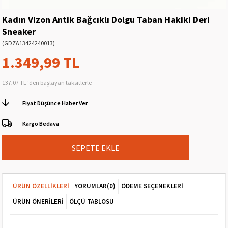
Kadın Vizon Antik Bağcıklı Dolgu Taban Hakiki Deri
Sneaker
(GDZA13424240013)
1.349,99 TL
137,07 TL
'den başlayan taksitlerle
Fiyat Düşünce Haber Ver
Kargo Bedava
ÜRÜN ÖZELLIKLERI
YORUMLAR
(0)
ÖDEME SEÇENEKLERI
ÜRÜN ÖNERILERI
ÖLÇÜ TABLOSU