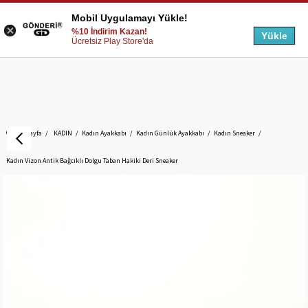
Mobil Uygulamayı Yükle!
%10 İndirim Kazan!
Yükle
Ücretsiz Play Store'da
Anasayfa
KADIN
Kadın Ayakkabı
Kadın Günlük Ayakkabı
Kadın Sneaker
Kadın Vizon Antik Bağcıklı Dolgu Taban Hakiki Deri Sneaker