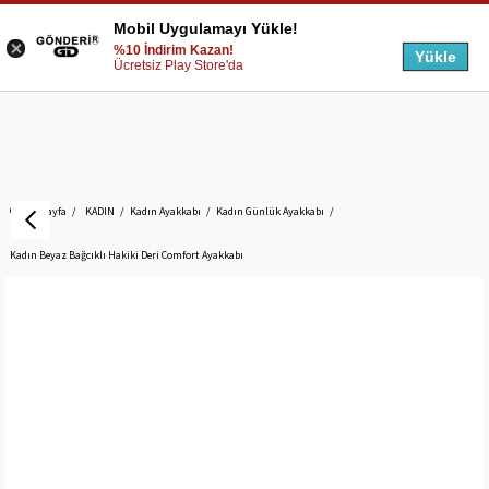
Mobil Uygulamayı Yükle!
%10 İndirim Kazan!
Yükle
Ücretsiz Play Store'da
Anasayfa
KADIN
Kadın Ayakkabı
Kadın Günlük Ayakkabı
Kadın Beyaz Bağcıklı Hakiki Deri Comfort Ayakkabı