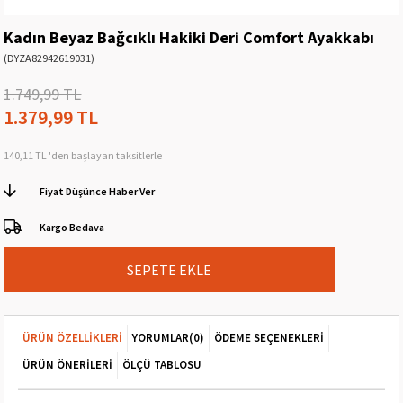
Kadın Beyaz Bağcıklı Hakiki Deri Comfort Ayakkabı
(DYZA82942619031)
1.749,99 TL
1.379,99 TL
140,11 TL
'den başlayan taksitlerle
Fiyat Düşünce Haber Ver
Kargo Bedava
ÜRÜN ÖZELLIKLERI
YORUMLAR
(0)
ÖDEME SEÇENEKLERI
ÜRÜN ÖNERILERI
ÖLÇÜ TABLOSU