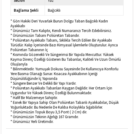
Sezon
Yaz
Bağlama Şekli
Bağcıklı
* Gön Hakiki Deri Yuvarlak Burun Dolgu Taban Bağcıklı Kadın
Ayakkabı
* Ürünümüz Tam Kalıptır, Kendi Numaranızı Tercih Edebilirsiniz.
* Ürünümüzün Tabanı Poliüretan Tabandır.
* Poliüretan Ayakkabı Tabanı, Sıklıkla Tercih Edilen Bir Ayakkabı
Türüdür. Kalıp İçerisinde Bazı Kimyasal İşlemlerle Oluşturulur. Ayrıca
Poliüretan Tabanının İç
* Kısmında Gözenekli Ve Süngerimsi Bir Yapıda Mevcuttur. Yüksek
Kayma Direnç Özelliği Gösteren Bu Tabanlar, Kaliteli Ve Uzun Ömürlü
Oluşlarıyla
* Bilinmektedir. Yumuşak Dokusu Sayesinde De Kullanıcıya Konforlu
Yere Basma Olanağı Sunar. Kısacası Ayakkabının İçeriği
Düşünüldüğünde İç Yapısında
* Süngere Benzer Ve Delikli Bir Yapı Vardır.
* Poliüretan Ayakkabı Tabanları Kaygan Değildir. Her Ortam İçin
Uygundur Ve Yüksek Direnç Özelliği Bulunmaktadır.
* Hafif Bir Malzemeye Sahiptir.
* Esnek Bir Yapıya Sahip Olan Poliüretan Tabanlı Ayakkabılar, Düşük
Yoğunluktadır. Bu Nedenle De Kalıba Kolaylıkla Sığabilirler.
* Ürünümüzün Topuk Boyu 3,5 Pont ( 2 Cm) dir.
* Ürünümüzün Tekinin Ağırlığı 167 Gramdır.
* Ürünümüz Yerli Üretimdir.