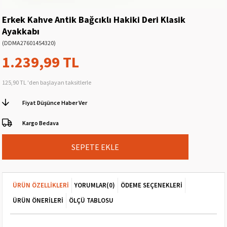
Erkek Kahve Antik Bağcıklı Hakiki Deri Klasik
Ayakkabı
(DDMA27601454320)
1.239,99 TL
125,90 TL
'den başlayan taksitlerle
Fiyat Düşünce Haber Ver
Kargo Bedava
ÜRÜN ÖZELLIKLERI
YORUMLAR
(0)
ÖDEME SEÇENEKLERI
ÜRÜN ÖNERILERI
ÖLÇÜ TABLOSU