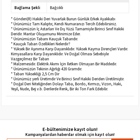
Bağlama Şekli
Bağcıklı
* Gönderi(R) Hakiki Deri Yuvarlak Burun Günlük Erkek Ayakkabı
* Ürünümüz Tam Kalıptır, Kendi Numaranızı Tercih Edebilirsiniz.
* Ürünümüzün İç Astarları Ve Dış Yüzü Tamamiyle Birinci Sınıf Hakiki
Deridir. Mantar Oluşumunu Minimize Eder.
* Ürünümüzün Tabanı Kauçuk Tabandır.
* Kauçuk Taban Özellikleri Nelerdir?
* Yüksek Bir Aşınıma Karşı Dayanıklıdır. Yüksek Kayma Dirençleri Vardır.
Kimyasallara Karşı Dayanıklıdır. Ve Doğal Olması Sebebiyle
Vazgeçilmez Bir Taban
* Malzemesidir. Elektrik Akımı İçin İletken Olmayan Bir Maddedir.
* Ürünümüzün Tekinin Ağırlığı 420 Gramdır.
* Taban Yüksekliği 2,5 Cm Dir
* Ürünümüz yerli Üretimdir Ve Birinci Sınıf Hakiki Deriden Üretilmiştir.
* Doğal Deri Niteliğinden Dolayı Taba, Bordo, Kırmızı, Vizon, Haki,
Yeşil, Nude, Bej v.b. Derilerde Renk, Bir iki Ton Fark Edebilir.
E-bültenimize kayıt olun!