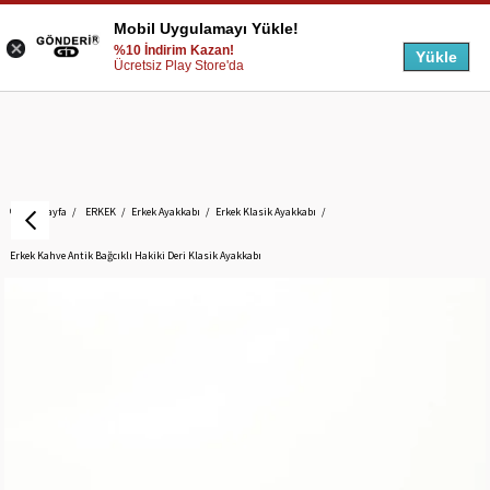
Mobil Uygulamayı Yükle!
%10 İndirim Kazan!
Yükle
Ücretsiz Play Store'da
Anasayfa
ERKEK
Erkek Ayakkabı
Erkek Klasik Ayakkabı
Erkek Kahve Antik Bağcıklı Hakiki Deri Klasik Ayakkabı