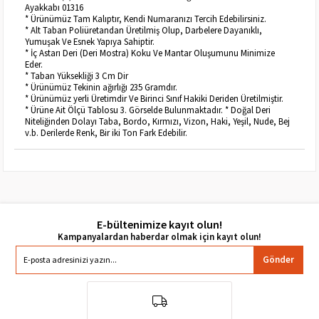
Ayakkabı 01316
* Ürünümüz Tam Kalıptır, Kendi Numaranızı Tercih Edebilirsiniz.
* Alt Taban Poliüretandan Üretilmiş Olup, Darbelere Dayanıklı,
Yumuşak Ve Esnek Yapıya Sahiptir.
* İç Astarı Deri (Deri Mostra) Koku Ve Mantar Oluşumunu Minimize
Eder.
* Taban Yüksekliği 3 Cm Dir
* Ürünümüz Tekinin ağırlığı 235 Gramdır.
* Ürünümüz yerli Üretimdir Ve Birinci Sınıf Hakiki Deriden Üretilmiştir.
* Ürüne Ait Ölçü Tablosu 3. Görselde Bulunmaktadır. * Doğal Deri
Niteliğinden Dolayı Taba, Bordo, Kırmızı, Vizon, Haki, Yeşil, Nude, Bej
v.b. Derilerde Renk, Bir iki Ton Fark Edebilir.
E-bültenimize kayıt olun!
Gönder