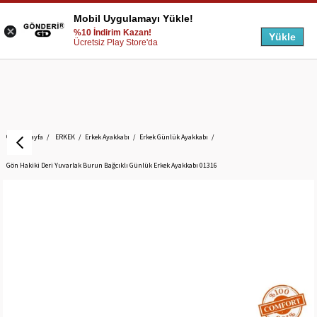
Mobil Uygulamayı Yükle!
%10 İndirim Kazan!
Yükle
Ücretsiz Play Store'da
Anasayfa
ERKEK
Erkek Ayakkabı
Erkek Günlük Ayakkabı
Gön Hakiki Deri Yuvarlak Burun Bağcıklı Günlük Erkek Ayakkabı 01316