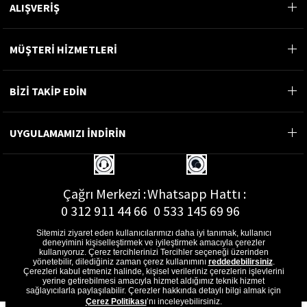
ALIŞVERİŞ
MÜŞTERİ HİZMETLERİ
BİZİ TAKİP EDİN
UYGULAMAMIZI İNDİRİN
Çağrı Merkezi :
Whatsapp Hattı :
0 312 911 44 66
0 533 145 69 96
Sitemizi ziyaret eden kullanıcılarımızı daha iyi tanımak, kullanıcı
deneyimini kişiselleştirmek ve iyileştirmek amacıyla çerezler
kullanıyoruz. Çerez tercihlerinizi Tercihler seçeneği üzerinden
yönetebilir, dilediğiniz zaman çerez kullanımını
reddedebilirsiniz
.
E-Posta Adresi :
Çerezleri kabul etmeniz halinde, kişisel verileriniz çerezlerin işlevlerini
musterihizmetleri@gon.com.tr
yerine getirebilmesi amacıyla hizmet aldığımız teknik hizmet
sağlayıcılarla paylaşılabilir. Çerezler hakkında detaylı bilgi almak için
Çerez Politikası
’nı inceleyebilirsiniz.