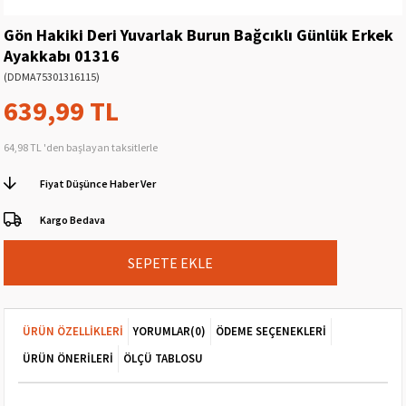
Gön Hakiki Deri Yuvarlak Burun Bağcıklı Günlük Erkek
Ayakkabı 01316
(DDMA75301316115)
639,99 TL
64,98 TL
'den başlayan taksitlerle
Fiyat Düşünce Haber Ver
Kargo Bedava
ÜRÜN ÖZELLIKLERI
YORUMLAR
(0)
ÖDEME SEÇENEKLERI
ÜRÜN ÖNERILERI
ÖLÇÜ TABLOSU