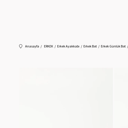
Anasayfa
ERKEK
Erkek Ayakkabı
Erkek Bot
Erkek Günlük Bot