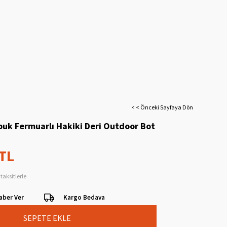
< < Önceki Sayfaya Dön
buk Fermuarlı Hakiki Deri Outdoor Bot
 TL
taksitlerle
aber Ver
Kargo Bedava