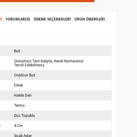
RI
YORUMLAR
(0)
ÖDEME SEÇENEKLERI
ÜRÜN ÖNERILERI
Bot
Ürünümüz Tam Kalıptır, Kendi Numaranızı
Tercih Edebilirsiniz.
Outdoor Bot
Erkek
Hakiki Deri
Termo
Düz Topuklu
i
4 Cm
Sıcak Astar