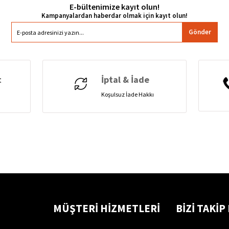
E-bültenimize kayıt olun!
Gönder
t
İptal & İade
Koşulsuz İade Hakkı
MÜŞTERİ HİZMETLERİ
BİZİ TAKİP