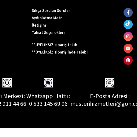
Sıkça Sorulan Sorular
Aydınlatma Metni
İletişim
Taksit Seçenekleri
**ÜYELİKSİZ sipariş takibi
**ÜYELİKSİZ sipariş İade Talebi
ı Merkezi :
Whatsapp Hattı :
E-Posta Adresi :
2 911 44 66
0 533 145 69 96
musterihizmetleri@gon.c