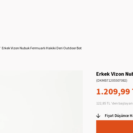
Erkek Vizon Nubuk Fermuarlı Hakiki Deri Outdoor Bot
Erkek Vizon Nu
(DKMB71205507082)
1.209,99
122,85 TL
'den başlayan 
Fiyat Düşünce H