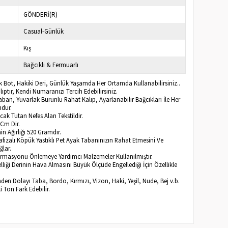
GÖNDERİ(R)
Casual-Günlük
Kış
Bağcıklı & Fermuarlı
k Bot, Hakiki Deri, Günlük Yaşamda Her Ortamda Kullanabilirsiniz..
ptır, Kendi Numaranızı Tercih Edebilirsiniz.
ban, Yuvarlak Burunlu Rahat Kalıp, Ayarlanabilir Bağcıkları İle Her
ndur.
Sıcak Tutan Nefes Alan Tekstildir.
 Cm Dir.
n Ağırlığı 520 Gramdır.
afızalı Köpük Yastıklı Pet Ayak Tabanınızın Rahat Etmesini Ve
ğlar.
ormasyonu Önlemeye Yardımcı Malzemeler Kullanılmıştır.
lliği Derinin Hava Almasını Büyük Ölçüde Engellediği İçin Özellikle
inden Dolayı Taba, Bordo, Kırmızı, Vizon, Haki, Yeşil, Nude, Bej v.b.
ki Ton Fark Edebilir.