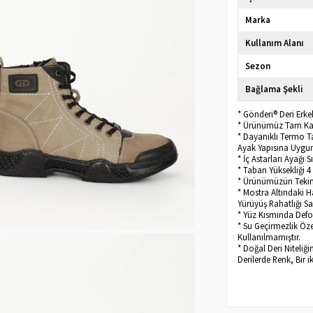
Marka
Kullanım Alanı
Sezon
Bağlama Şekli
* Gönderi® Deri Erke
* Ürünümüz Tam Kalı
* Dayanıklı Termo Ta
Ayak Yapısına Uygu
* İç Astarları Ayağı 
* Taban Yüksekliği 4
* Ürünümüzün Tekini
* Mostra Altındaki H
Yürüyüş Rahatlığı Sa
* Yüz Kısmında Def
* Su Geçirmezlik Öze
Kullanılmamıştır.
* Doğal Deri Niteliğ
Derilerde Renk, Bir i