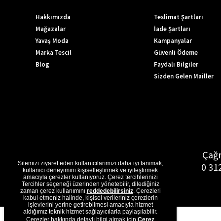
Hakkımızda
Teslimat Şartları
Mağazalar
İade Şartları
Yavaş Moda
Kampanyalar
Marka Tescil
Güvenli Ödeme
Blog
Faydalı Bilgiler
Sizden Gelen Mailler
Çağr
Sitemizi ziyaret eden kullanıcılarımızı daha iyi tanımak,
0 31
kullanıcı deneyimini kişiselleştirmek ve iyileştirmek
amacıyla çerezler kullanıyoruz. Çerez tercihlerinizi
Tercihler seçeneği üzerinden yönetebilir, dilediğiniz
zaman çerez kullanımını
reddedebilirsiniz
. Çerezleri
kabul etmeniz halinde, kişisel verileriniz çerezlerin
işlevlerini yerine getirebilmesi amacıyla hizmet
aldığımız teknik hizmet sağlayıcılarla paylaşılabilir.
Çerezler hakkında detaylı bilgi almak için
Çerez