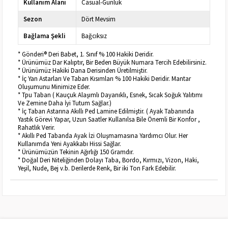
Kullanım Alanı
Casual-Günlük
Sezon
Dört Mevsim
Bağlama Şekli
Bağcıksız
* Gönderi® Deri Babet, 1. Sınıf % 100 Hakiki Deridir.
* Ürünümüz Dar Kalıptır, Bir Beden Büyük Numara Tercih Edebilirsiniz.
* Ürünümüz Hakiki Dana Derisinden Üretilmiştir.
* İç Yan Astarları Ve Taban Kısımları % 100 Hakiki Deridir. Mantar
Oluşumunu Minimize Eder.
* Tpu Taban ( Kauçuk Alaşımlı Dayanıklı, Esnek, Sıcak Soğuk Yalıtımı
Ve Zemine Daha İyi Tutum Sağlar.)
* İç Taban Astarına Akıllı Ped Lamine Edilmiştir. ( Ayak Tabanında
Yastık Görevi Yapar, Uzun Saatler Kullanılsa Bile Önemli Bir Konfor ,
Rahatlık Verir.
* Akıllı Ped Tabanda Ayak İzi Oluşmamasına Yardımcı Olur. Her
Kullanımda Yeni Ayakkabı Hissi Sağlar.
* Ürünümüzün Tekinin Ağırlığı 150 Gramdır.
* Doğal Deri Niteliğinden Dolayı Taba, Bordo, Kırmızı, Vizon, Haki,
Yeşil, Nude, Bej v.b. Derilerde Renk, Bir iki Ton Fark Edebilir.