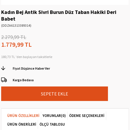
Kadın Bej Antik Sivri Burun Düz Taban Hakiki Deri
Babet
(DDZA61313389314)
2.279,99 TL
1.779,99 TL
180,73 TL
'den başlayan taksitlerle
Fiyat Düşünce Haber Ver
Kargo Bedava
ÜRÜN ÖZELLIKLERI
YORUMLAR
(0)
ÖDEME SEÇENEKLERI
ÜRÜN ÖNERILERI
ÖLÇÜ TABLOSU