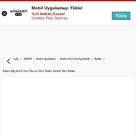
Mobil Uygulamayı Yükle!
%10 İndirim Kazan!
Yükle
Ücretsiz Play Store'da
Anasayfa
KADIN
Kadın Ayakkabı
Kadın Günlük Ayakkabı
Babet
Kadın Bej Antik Sivri Burun Düz Taban Hakiki Deri Babet