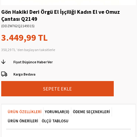
Gön Hakiki Deri Örgü El İşçiliği Kadın El ve Omuz
Çantası Q2149
(DDZW762Q2149315)
3.449,99 TL
350,29 TL
'den başlayan taksitlerle
Fiyat Düşünce Haber Ver
Kargo Bedava
ÜRÜN ÖZELLIKLERI
YORUMLAR
(0)
ÖDEME SEÇENEKLERI
ÜRÜN ÖNERILERI
ÖLÇÜ TABLOSU