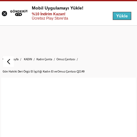
Mobil Uygulamayı Yükle!
%10 İndirim Kazan!
Yükle
Ücretsiz Play Store'da
Anasayfa
KADIN
Kadın Çanta
Omuz Çantası
Gön Hakiki Deri Örgü El İşçiliği Kadın El ve Omuz Çantası Q2149