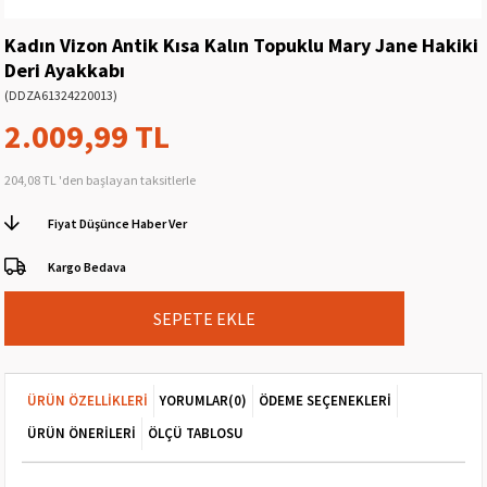
Kadın Vizon Antik Kısa Kalın Topuklu Mary Jane Hakiki
Deri Ayakkabı
(DDZA61324220013)
2.009,99 TL
204,08 TL
'den başlayan taksitlerle
Fiyat Düşünce Haber Ver
Kargo Bedava
ÜRÜN ÖZELLIKLERI
YORUMLAR
(0)
ÖDEME SEÇENEKLERI
ÜRÜN ÖNERILERI
ÖLÇÜ TABLOSU