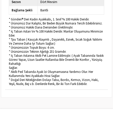
Sezon
Dört Mevsim
Bağlama Şekli
Bantlı
* Gönderi® Deri Kadın Ayakkabı, 1. Sınıf % 100 Hakiki Deridir.
* Ürünümüz Dar Kalıptır, Bir Beden Büyük Numara Tercih Edebilirsiniz.
* Ürünümüz Hakiki Dana Derisinden Üretilmiştir.
* İç Taban Astarı Ve % 100 Hakiki Deridir. Mantar Oluşumunu Minimize
Eder.
* Tpu Taban ( Kauçuk Alaşımlı , Dayanıklı, Esnek, Sıcak Soğuk Yalıtımı
Ve Zemine Daha İyi Tutum Sağlar.)
* Ürünümüzün Topuk Boyu: 4 cm.
* Ürünümüzün Tekinin Ağırlığı 231 Gramdır.
* İç Taban Astarına Akıllı Pet Lamine Edilmiştir. ( Ayak Tabanında Yastık
Görevi Yapar, Uzun Saatler Kullanılsa Bile Önemli Bir Konfor , Yürüyüş
Rahatlığı
Sağlar.
* Akıllı Ped Tabanda Ayak İzi Oluşmamasına Yardımcı Olur. Her
Kullanımda Yeni Ayakkabı Hissi Sağlar.
* Doğal Deri Niteliğinden Dolayı Taba, Bordo, Kırmızı, Vizon, Haki,
Yeşil, Nude, Bej v.b. Derilerde Renk, Bir iki Ton Fark Edebilir.