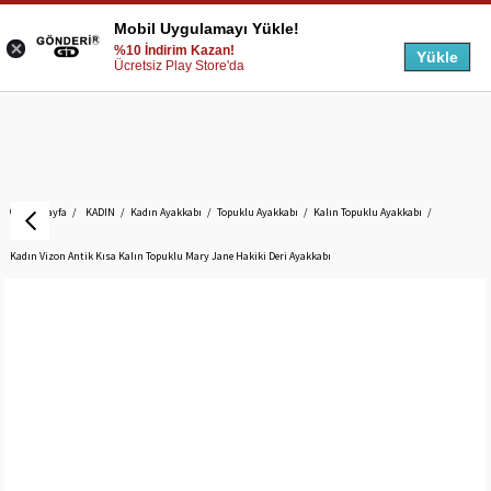
Mobil Uygulamayı Yükle!
%10 İndirim Kazan!
Yükle
Ücretsiz Play Store'da
Anasayfa
KADIN
Kadın Ayakkabı
Topuklu Ayakkabı
Kalın Topuklu Ayakkabı
Kadın Vizon Antik Kısa Kalın Topuklu Mary Jane Hakiki Deri Ayakkabı