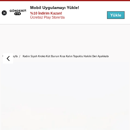
Mobil Uygulamayı Yükle!
%10 İndirim Kazan!
Yükle
Ücretsiz Play Store'da
Anasayfa
Kadın Siyah Kroko Küt Burun Kısa Kalın Topuklu Hakiki Deri Ayakkabı