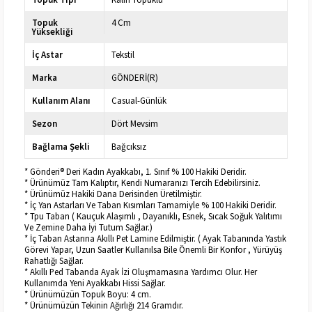
Topuk
4 Cm
Yüksekliği
İç Astar
Tekstil
Marka
GÖNDERİ(R)
Kullanım Alanı
Casual-Günlük
Sezon
Dört Mevsim
Bağlama Şekli
Bağcıksız
* Gönderi® Deri Kadın Ayakkabı, 1. Sınıf % 100 Hakiki Deridir.
* Ürünümüz Tam Kalıptır, Kendi Numaranızı Tercih Edebilirsiniz.
* Ürünümüz Hakiki Dana Derisinden Üretilmiştir.
* İç Yan Astarları Ve Taban Kısımları Tamamiyle % 100 Hakiki Deridir.
* Tpu Taban ( Kauçuk Alaşımlı , Dayanıklı, Esnek, Sıcak Soğuk Yalıtımı
Ve Zemine Daha İyi Tutum Sağlar.)
* İç Taban Astarına Akıllı Pet Lamine Edilmiştir. ( Ayak Tabanında Yastık
Görevi Yapar, Uzun Saatler Kullanılsa Bile Önemli Bir Konfor , Yürüyüş
Rahatlığı Sağlar.
* Akıllı Ped Tabanda Ayak İzi Oluşmamasına Yardımcı Olur. Her
Kullanımda Yeni Ayakkabı Hissi Sağlar.
* Ürünümüzün Topuk Boyu: 4 cm.
* Ürünümüzün Tekinin Ağırlığı 214 Gramdır.