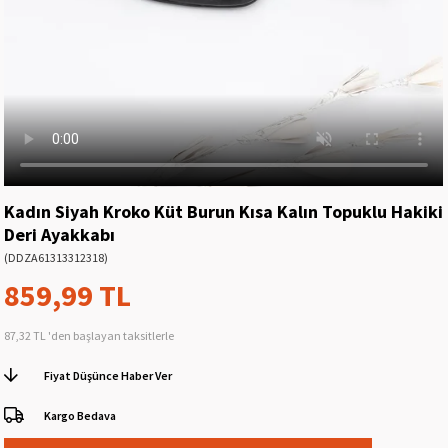
Kadın Siyah Kroko Küt Burun Kısa Kalın Topuklu Hakiki
Deri Ayakkabı
(DDZA61313312318)
859,99 TL
87,32 TL
'den başlayan taksitlerle
Fiyat Düşünce Haber Ver
Kargo Bedava