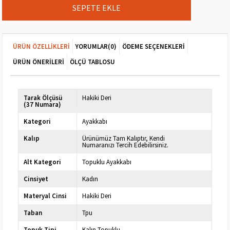
ÜRÜN ÖZELLIKLERI
YORUMLAR
(0)
ÖDEME SEÇENEKLERI
ÜRÜN ÖNERILERI
ÖLÇÜ TABLOSU
Tarak Ölçüsü
Hakiki Deri
(37 Numara)
Kategori
Ayakkabı
Kalıp
Ürünümüz Tam Kalıptır, Kendi
Numaranızı Tercih Edebilirsiniz.
Alt Kategori
Topuklu Ayakkabı
Cinsiyet
Kadın
Materyal Cinsi
Hakiki Deri
Taban
Tpu
Topuk Tipi
Kalın Topuklu