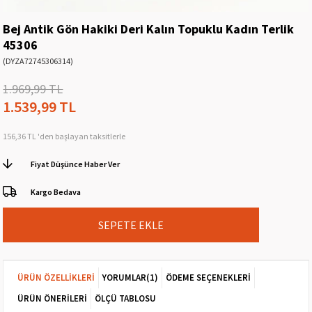
Bej Antik Gön Hakiki Deri Kalın Topuklu Kadın Terlik
45306
(DYZA72745306314)
1.969,99 TL
1.539,99 TL
156,36 TL
'den başlayan taksitlerle
Fiyat Düşünce Haber Ver
Kargo Bedava
ÜRÜN ÖZELLIKLERI
YORUMLAR
(1)
ÖDEME SEÇENEKLERI
ÜRÜN ÖNERILERI
ÖLÇÜ TABLOSU