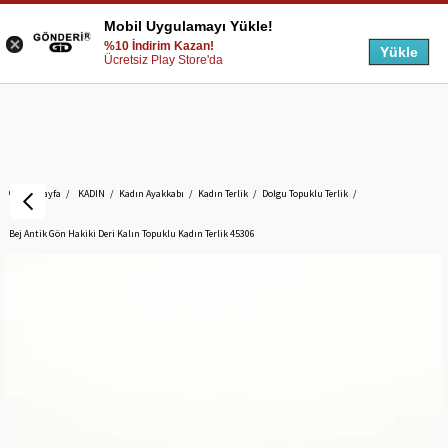
Mobil Uygulamayı Yükle!
%10 İndirim Kazan!
Yükle
Ücretsiz Play Store'da
Anasayfa
KADIN
Kadın Ayakkabı
Kadın Terlik
Dolgu Topuklu Terlik
Bej Antik Gön Hakiki Deri Kalın Topuklu Kadın Terlik 45306