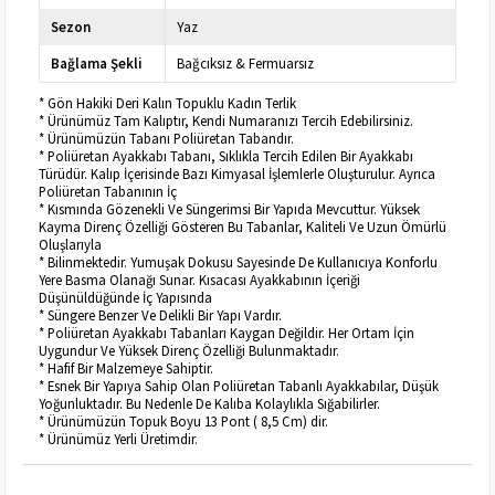
Sezon
Yaz
Bağlama Şekli
Bağcıksız & Fermuarsız
* Gön Hakiki Deri Kalın Topuklu Kadın Terlik
* Ürünümüz Tam Kalıptır, Kendi Numaranızı Tercih Edebilirsiniz.
* Ürünümüzün Tabanı Poliüretan Tabandır.
* Poliüretan Ayakkabı Tabanı, Sıklıkla Tercih Edilen Bir Ayakkabı
Türüdür. Kalıp İçerisinde Bazı Kimyasal İşlemlerle Oluşturulur. Ayrıca
Poliüretan Tabanının İç
* Kısmında Gözenekli Ve Süngerimsi Bir Yapıda Mevcuttur. Yüksek
Kayma Direnç Özelliği Gösteren Bu Tabanlar, Kaliteli Ve Uzun Ömürlü
Oluşlarıyla
* Bilinmektedir. Yumuşak Dokusu Sayesinde De Kullanıcıya Konforlu
Yere Basma Olanağı Sunar. Kısacası Ayakkabının İçeriği
Düşünüldüğünde İç Yapısında
* Süngere Benzer Ve Delikli Bir Yapı Vardır.
* Poliüretan Ayakkabı Tabanları Kaygan Değildir. Her Ortam İçin
Uygundur Ve Yüksek Direnç Özelliği Bulunmaktadır.
* Hafif Bir Malzemeye Sahiptir.
* Esnek Bir Yapıya Sahip Olan Poliüretan Tabanlı Ayakkabılar, Düşük
Yoğunluktadır. Bu Nedenle De Kalıba Kolaylıkla Sığabilirler.
* Ürünümüzün Topuk Boyu 13 Pont ( 8,5 Cm) dir.
* Ürünümüz Yerli Üretimdir.