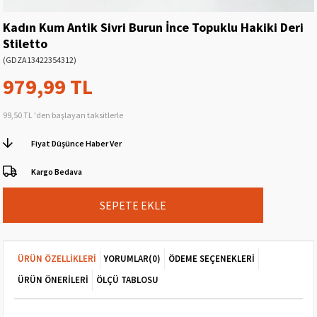
Kadın Kum Antik Sivri Burun İnce Topuklu Hakiki Deri
Stiletto
(GDZA13422354312)
979,99 TL
99,50 TL
'den başlayan taksitlerle
Fiyat Düşünce Haber Ver
Kargo Bedava
ÜRÜN ÖZELLIKLERI
YORUMLAR
(0)
ÖDEME SEÇENEKLERI
ÜRÜN ÖNERILERI
ÖLÇÜ TABLOSU