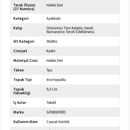
Tarak Ölçüsü
Hakiki Deri
(37 Numara)
Kategori
Ayakkabı
Kalıp
Ürünümüz Tam Kalıptır, Kendi
Numaranızı Tercih Edebilirsiniz.
Alt Kategori
Stiletto
Cinsiyet
Kadın
Materyal Cinsi
Hakiki Deri
Taban
Tpu
Topuk Tipi
İnce topuklu
Topuk
9,5 Cm
Yüksekliği
İç Astar
Tekstil
Marka
GÖNDERİ(R)
Kullanım Alanı
Casual-Günlük