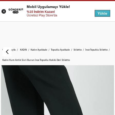
Mobil Uygulamayı Yükle!
%10 İndirim Kazan!
Yükle
Ücretsiz Play Store'da
Anasayfa
KADIN
Kadın Ayakkabı
Topuklu Ayakkabı
Stiletto
İnce Topuklu Stiletto
Kadın Kum Antik Sivri Burun İnce Topuklu Hakiki Deri Stiletto