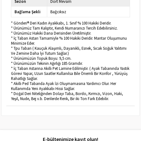
Sezon
Dört Mevsim
Bağlama Şekli
Bağcıksız
* Gönderi® Deri Kadın Ayakkabı, 1. Sınıf % 100 Hakiki Deridir.
* Ürünümüz Tam Kalıptır, Kendi Numaranızı Tercih Edebilirsiniz.
* Ürünümüz Hakiki Dana Derisinden Üretilmiştir.
* İç Taban Astarı Tamamiyle % 100 Hakiki Deridir. Mantar Oluşumunu
Minimize Eder.
* Tpu Taban ( Kauçuk Alaşımlı, Dayanıklı, Esnek, Sıcak Soğuk Yalıtımı
Ve Zemine Daha İyi Tutum Sağlar.)
* Ürünümüzün Topuk Boyu: 9,5 cm.
* Ürünümüzün Tekinin Ağırlığı 185 Gramdır.
* İç Taban Astarına Akıllı Pet Lamine Edilmiştir. ( Ayak Tabanında Yastık
Görevi Yapar, Uzun Saatler Kullanılsa Bile Önemli Bir Konfor , Yürüyüş
Rahatlığı Sağlar.
* Akıllı Ped Tabanda Ayak İzi Oluşmamasına Yardımcı Olur. Her
Kullanımda Yeni Ayakkabı Hissi Sağlar.
* Doğal Deri Niteliğinden Dolayı Taba, Bordo, Kırmızı, Vizon, Haki,
Yeşil, Nude, Bej v.b. Derilerde Renk, Bir iki Ton Fark Edebilir.
E-bültenimize kayıt olun!