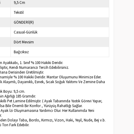
i
9,5 Cm
Tekstil
GÖNDERİ(R)
Casual-Günlük
Dört Mevsim
Bağcıksız
n Ayakkabı, 1. Sınıf % 100 Hakiki Deridir.
ptır, Kendi Numaranızı Tercih Edebilirsiniz.
ana Derisinden Üretilmiştir.
amamiyle % 100 Hakiki Deridir. Mantar Oluşumunu Minimize Eder.
k Alaşımlı, Dayanıklı, Esnek, Sıcak Soğuk Yalıtımı Ve Zemine Daha
k Boyu: 9,5 cm.
n Ağırlığı 185 Gramdır.
Akıllı Pet Lamine Edilmiştir. ( Ayak Tabanında Yastık Görevi Yapar,
lsa Bile Önemli Bir Konfor , Yürüyüş Rahatlığı Sağlar.
a Ayak İzi Oluşmamasına Yardımcı Olur. Her Kullanımda Yeni
r.
inden Dolayı Taba, Bordo, Kırmızı, Vizon, Haki, Yeşil, Nude, Bej v.b.
ki Ton Fark Edebilir.