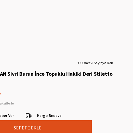
< < Önceki Sayfaya Dön
AN Sivri Burun İnce Topuklu Hakiki Deri Stiletto
L
aksitlerle
aber Ver
Kargo Bedava