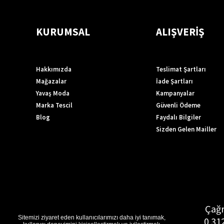
KURUMSAL
ALIŞVERİŞ
Hakkımızda
Teslimat Şartları
Mağazalar
İade Şartları
Yavaş Moda
Kampanyalar
Marka Tescil
Güvenli Ödeme
Blog
Faydalı Bilgiler
Sizden Gelen Mailler
Çağr
Sitemizi ziyaret eden kullanıcılarımızı daha iyi tanımak,
0 31