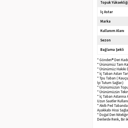
Topuk Yüksekliğ
İç Astar
Marka
Kullanım Alanı
Sezon
Bağlama Şekli
* Gönderi® Deri Kadı
* Ürünümüz Tam Kalı
* Ürünümüz Hakiki D
* İç Taban Astarı T
* Tpu Taban ( Kauçu
İyi Tutum Sağlar.)
* Ürünümüzün Topu
* Ürünümüzün Tekini
* İç Taban Astarına 
Uzun Saatler Kullanı
* Akıllı Ped Taband
Ayakkabı Hissi Sağla
* Doğal Deri Niteliğ
Derilerde Renk, Bir i