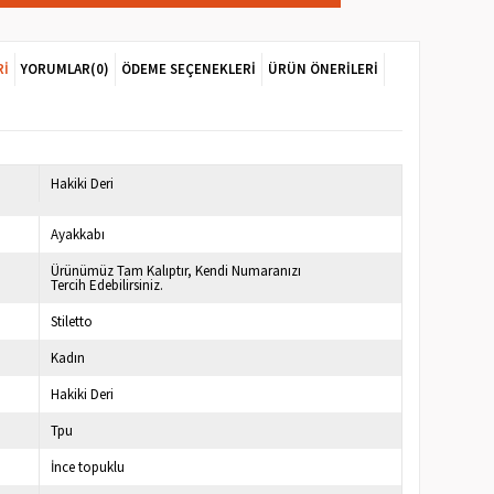
RI
YORUMLAR
(0)
ÖDEME SEÇENEKLERI
ÜRÜN ÖNERILERI
7
Hakiki Deri
Ayakkabı
Ürünümüz Tam Kalıptır, Kendi Numaranızı
Tercih Edebilirsiniz.
Stiletto
Kadın
Hakiki Deri
Tpu
İnce topuklu