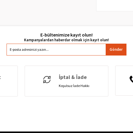
E-bültenimize kayıt olun!
Gönder
t
İptal & İade
Koşulsuz İade Hakkı