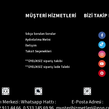
MÜŞTERİ HİZMETLERİ
BİZİ TAKİP
Sıkça Sorulan Sorular
Aydınlatma Metni
İletişim
Taksit Seçenekleri
**ÜYELİKSİZ sipariş takibi
**ÜYELİKSİZ sipariş İade Talebi
ı Merkezi :
Whatsapp Hattı :
E-Posta Adresi :
2 911 44 66
0 533 145 69 96
musterihizmetleri@gon.c