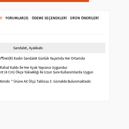
RI
YORUMLAR
(0)
ÖDEME SEÇENEKLERI
ÜRÜN ÖNERILERI
Sandalet
Ayakkabı
eri®Deri(R) Kadın Sandalet Günlük Yaşamda Her Ortamda
Rahat Kalıbı İle Her Ayak Yapısına Uygundur.
nt (4 Cm) Ökçe Yüksekliği İle Uzun Sure Kullanımlarda Uygun
etimdir. * Ürüne Ait Ölçü Tablosu 3. Görselde Bulunmaktadır.