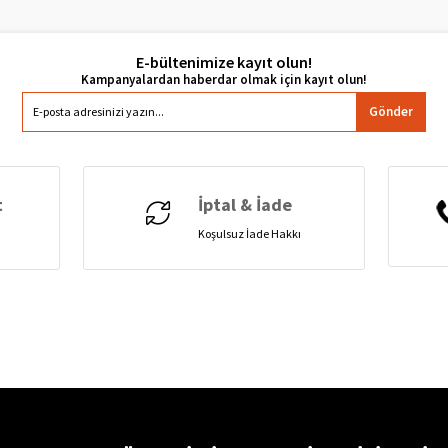
E-bültenimize kayıt olun!
Gönder
t
İptal & İade
Koşulsuz İade Hakkı