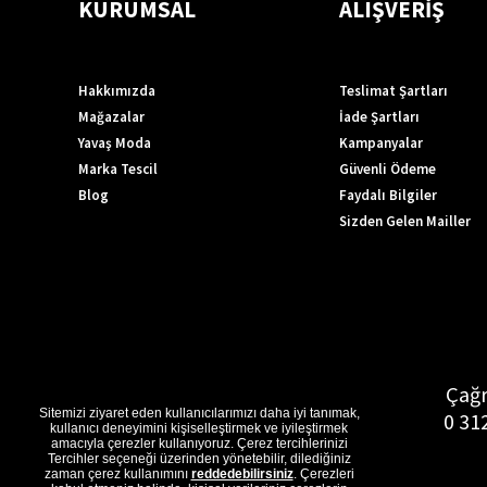
KURUMSAL
ALIŞVERİŞ
Hakkımızda
Teslimat Şartları
Mağazalar
İade Şartları
Yavaş Moda
Kampanyalar
Marka Tescil
Güvenli Ödeme
Blog
Faydalı Bilgiler
Sizden Gelen Mailler
Çağr
Sitemizi ziyaret eden kullanıcılarımızı daha iyi tanımak,
0 31
kullanıcı deneyimini kişiselleştirmek ve iyileştirmek
amacıyla çerezler kullanıyoruz. Çerez tercihlerinizi
Tercihler seçeneği üzerinden yönetebilir, dilediğiniz
zaman çerez kullanımını
reddedebilirsiniz
. Çerezleri