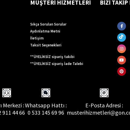
MÜŞTERİ HİZMETLERİ
BİZİ TAKİP
Sıkça Sorulan Sorular
Aydınlatma Metni
İletişim
Taksit Seçenekleri
**ÜYELİKSİZ sipariş takibi
**ÜYELİKSİZ sipariş İade Talebi
ı Merkezi :
Whatsapp Hattı :
E-Posta Adresi :
2 911 44 66
0 533 145 69 96
musterihizmetleri@gon.c