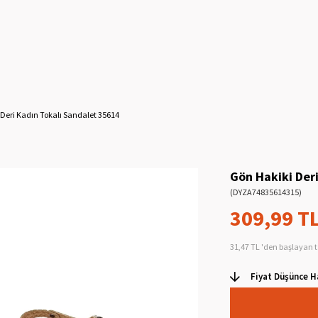
 Deri Kadın Tokalı Sandalet 35614
Gön Hakiki Der
(DYZA74835614315)
309,99 T
31,47 TL
'den başlayan t
Fiyat Düşünce H