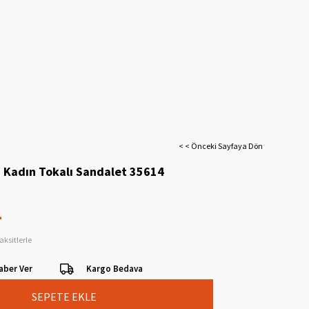
< < Önceki Sayfaya Dön
i Kadın Tokalı Sandalet 35614
L
aksitlerle
aber Ver
Kargo Bedava