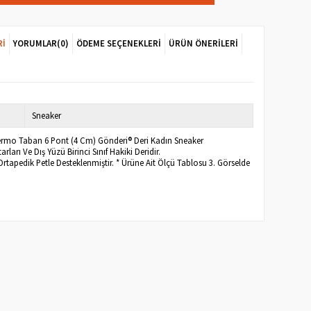
RI
YORUMLAR
(0)
ÖDEME SEÇENEKLERI
ÜRÜN ÖNERILERI
Sneaker
i Termo Taban 6 Pont (4 Cm) Gönderi® Deri Kadın Sneaker
ları Ve Dış Yüzü Birinci Sınıf Hakiki Deridir.
 Ortapedik Petle Desteklenmiştir. * Ürüne Ait Ölçü Tablosu 3. Görselde