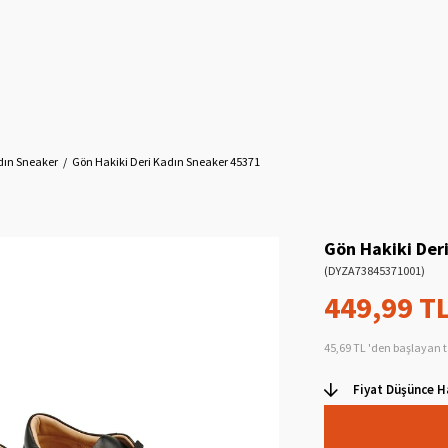
dın Sneaker
Gön Hakiki Deri Kadın Sneaker 45371
Gön Hakiki Der
(DYZA73845371001)
449,99 T
45,69 TL
'den başlayan t
Fiyat Düşünce H