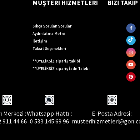
MÜŞTERİ HİZMETLERİ
BİZİ TAKİP
Sıkça Sorulan Sorular
Aydınlatma Metni
İletişim
Taksit Seçenekleri
**ÜYELİKSİZ sipariş takibi
**ÜYELİKSİZ sipariş İade Talebi
ı Merkezi :
Whatsapp Hattı :
E-Posta Adresi :
2 911 44 66
0 533 145 69 96
musterihizmetleri@gon.c