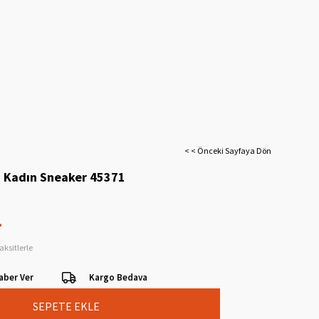
< < Önceki Sayfaya Dön
i Kadın Sneaker 45371
L
aksitlerle
aber Ver
Kargo Bedava