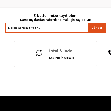
E-bültenimize kayıt olun!
Gönder
t
İptal & İade
Koşulsuz İade Hakkı