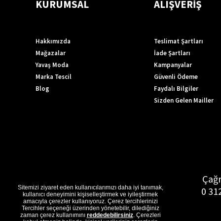
KURUMSAL
ALIŞVERİŞ
Hakkımızda
Teslimat Şartları
Mağazalar
İade Şartları
Yavaş Moda
Kampanyalar
Marka Tescil
Güvenli Ödeme
Blog
Faydalı Bilgiler
Sizden Gelen Mailler
Çağr
Sitemizi ziyaret eden kullanıcılarımızı daha iyi tanımak,
0 31
kullanıcı deneyimini kişiselleştirmek ve iyileştirmek
amacıyla çerezler kullanıyoruz. Çerez tercihlerinizi
Tercihler seçeneği üzerinden yönetebilir, dilediğiniz
zaman çerez kullanımını
reddedebilirsiniz
. Çerezleri