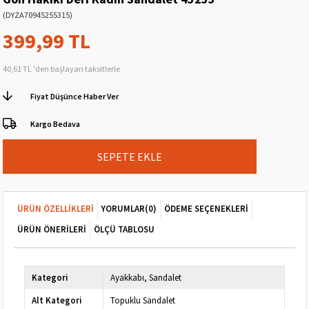
(DYZA70945255315)
399,99 TL
40,61 TL
'den başlayan taksitlerle
Fiyat Düşünce Haber Ver
Kargo Bedava
ÜRÜN ÖZELLIKLERI
YORUMLAR
(0)
ÖDEME SEÇENEKLERI
ÜRÜN ÖNERILERI
ÖLÇÜ TABLOSU
Kategori
Ayakkabı
Sandalet
Alt Kategori
Topuklu Sandalet