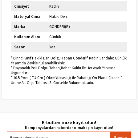
Cinsiyet
Kadın
Materyal Cinsi
Hakiki Deri
Marka
GÖNDERİ(R)
Kullanım Alanı
Günlük
Sezon
Yaz
* Birinci Sınıf Hakiki Deri Dolgu Taban Gönderi® Kadın Sandalet Günlük
Yaşamda Zevkle Kullanabilirsiniz.
* Dayanaklı Poli Dolgu Taban,Rahat Kalıbı İle Her Ayak Yapısına
Uygundur.
* 10.5 Pont ( 7.4 Cm ) Ökçe Yüksekliği İle Rahatlığı Ön Plana Çıkarır. *
Ürüne Ait Ölçü Tablosu 3. Görselde Bulunmaktadır.
E-bültenimize kayıt olun!
Gönder