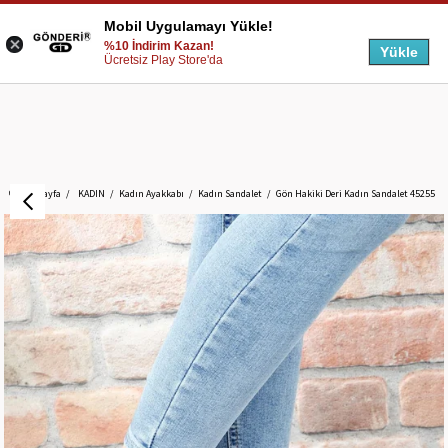
Mobil Uygulamayı Yükle!
%10 İndirim Kazan!
Yükle
Ücretsiz Play Store'da
Anasayfa
KADIN
Kadın Ayakkabı
Kadın Sandalet
Gön Hakiki Deri Kadın Sandalet 45255