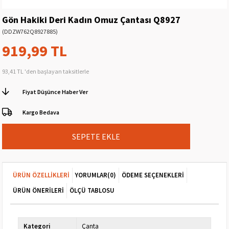
Gön Hakiki Deri Kadın Omuz Çantası Q8927
(DDZW762Q8927885)
919,99 TL
93,41 TL
'den başlayan taksitlerle
Fiyat Düşünce Haber Ver
Kargo Bedava
ÜRÜN ÖZELLIKLERI
YORUMLAR
(0)
ÖDEME SEÇENEKLERI
ÜRÜN ÖNERILERI
ÖLÇÜ TABLOSU
Kategori
Çanta