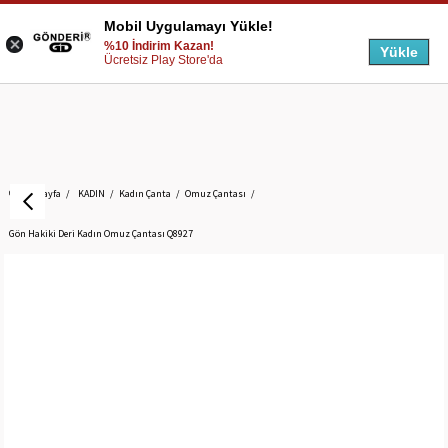
Mobil Uygulamayı Yükle!
%10 İndirim Kazan!
Yükle
Ücretsiz Play Store'da
Anasayfa
KADIN
Kadın Çanta
Omuz Çantası
Gön Hakiki Deri Kadın Omuz Çantası Q8927