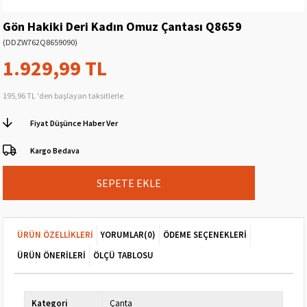
Gön Hakiki Deri Kadın Omuz Çantası Q8659
(DDZW762Q8659090)
1.929,99 TL
195,96 TL
'den başlayan taksitlerle
Fiyat Düşünce Haber Ver
Kargo Bedava
ÜRÜN ÖZELLIKLERI
YORUMLAR
(0)
ÖDEME SEÇENEKLERI
ÜRÜN ÖNERILERI
ÖLÇÜ TABLOSU
Kategori
Çanta