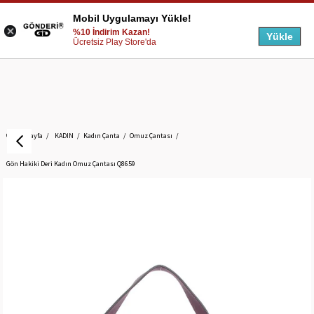
Mobil Uygulamayı Yükle!
%10 İndirim Kazan!
Yükle
Ücretsiz Play Store'da
Anasayfa
KADIN
Kadın Çanta
Omuz Çantası
Gön Hakiki Deri Kadın Omuz Çantası Q8659