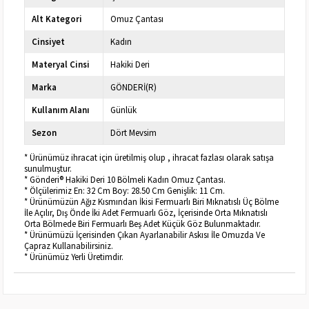
Alt Kategori
Omuz Çantası
Cinsiyet
Kadın
Materyal Cinsi
Hakiki Deri
Marka
GÖNDERİ(R)
Kullanım Alanı
Günlük
Sezon
Dört Mevsim
* Ürünümüz ihracat için üretilmiş olup , ihracat fazlası olarak satışa
sunulmuştur.
* Gönderi® Hakiki Deri 10 Bölmeli Kadın Omuz Çantası.
* Ölçülerimiz En: 32 Cm Boy: 28.50 Cm Genişlik: 11 Cm.
* Ürünümüzün Ağız Kısmından İkisi Fermuarlı Biri Mıknatıslı Üç Bölme
İle Açılır, Dış Önde İki Adet Fermuarlı Göz, İçerisinde Orta Mıknatıslı
Orta Bölmede Biri Fermuarlı Beş Adet Küçük Göz Bulunmaktadır.
* Ürünümüzü İçerisinden Çıkan Ayarlanabilir Askısı İle Omuzda Ve
Çapraz Kullanabilirsiniz.
* Ürünümüz Yerli Üretimdir.