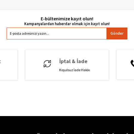
E-bültenimize kayıt olun!
Gönder
t
İptal & İade
Koşulsuz İade Hakkı