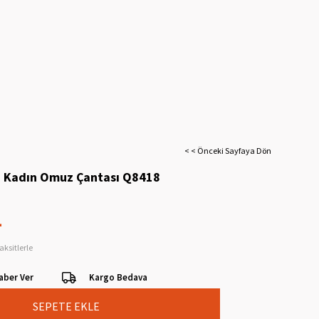
< < Önceki Sayfaya Dön
i Kadın Omuz Çantası Q8418
L
aksitlerle
aber Ver
Kargo Bedava