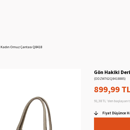
i Kadın Omuz Çantası Q8418
Gön Hakiki Der
(DDZW762Q8418885)
899,99 T
91,38 TL
'den başlayan t
Fiyat Düşünce H