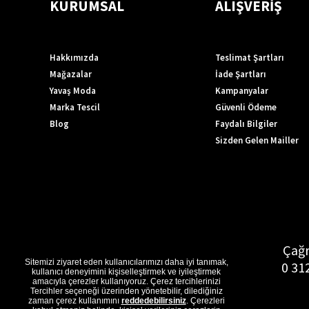
KURUMSAL
ALIŞVERİŞ
Hakkımızda
Teslimat Şartları
Mağazalar
İade Şartları
Yavaş Moda
Kampanyalar
Marka Tescil
Güvenli Ödeme
Blog
Faydalı Bilgiler
Sizden Gelen Mailler
Çağr
Sitemizi ziyaret eden kullanıcılarımızı daha iyi tanımak,
0 31
kullanıcı deneyimini kişiselleştirmek ve iyileştirmek
amacıyla çerezler kullanıyoruz. Çerez tercihlerinizi
Tercihler seçeneği üzerinden yönetebilir, dilediğiniz
zaman çerez kullanımını
reddedebilirsiniz
. Çerezleri