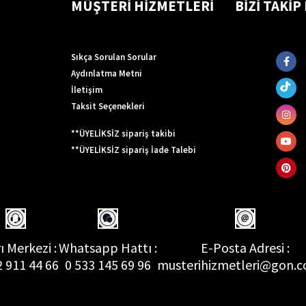
MÜŞTERİ HİZMETLERİ
BİZİ TAKİP
Sıkça Sorulan Sorular
Aydınlatma Metni
İletişim
Taksit Seçenekleri
**ÜYELİKSİZ sipariş takibi
**ÜYELİKSİZ sipariş İade Talebi
ı Merkezi :
Whatsapp Hattı :
E-Posta Adresi :
2 911 44 66
0 533 145 69 96
musterihizmetleri@gon.c