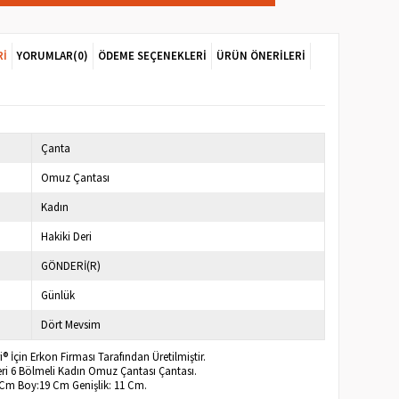
RI
YORUMLAR
(0)
ÖDEME SEÇENEKLERI
ÜRÜN ÖNERILERI
Çanta
Omuz Çantası
Kadın
Hakiki Deri
GÖNDERİ(R)
Günlük
Dört Mevsim
 İçin Erkon Firması Tarafından Üretilmiştir.
eri 6 Bölmeli Kadın Omuz Çantası Çantası.
2 Cm Boy:19 Cm Genişlik: 11 Cm.