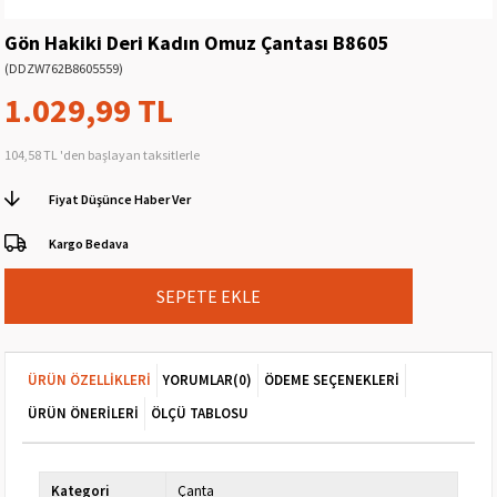
Gön Hakiki Deri Kadın Omuz Çantası B8605
(DDZW762B8605559)
1.029,99 TL
104,58 TL
'den başlayan taksitlerle
Fiyat Düşünce Haber Ver
Kargo Bedava
ÜRÜN ÖZELLIKLERI
YORUMLAR
(0)
ÖDEME SEÇENEKLERI
ÜRÜN ÖNERILERI
ÖLÇÜ TABLOSU
Kategori
Çanta