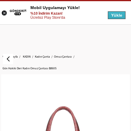
Mobil Uygulamayı Yükle!
%10 İndirim Kazan!
Yükle
Ücretsiz Play Store'da
Anasayfa
KADIN
Kadın Çanta
Omuz Çantası
Gön Hakiki Deri Kadın Omuz Çantası B8605