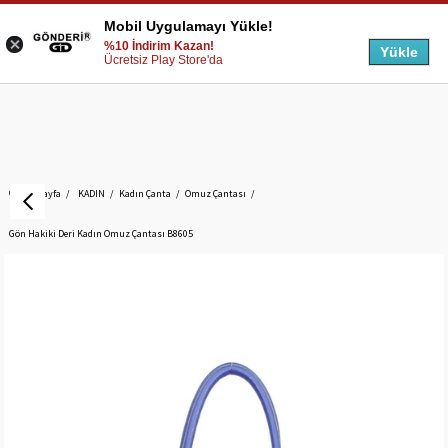
Mobil Uygulamayı Yükle!
%10 İndirim Kazan!
Yükle
Ücretsiz Play Store'da
Anasayfa
KADIN
Kadın Çanta
Omuz Çantası
Gön Hakiki Deri Kadın Omuz Çantası B8605