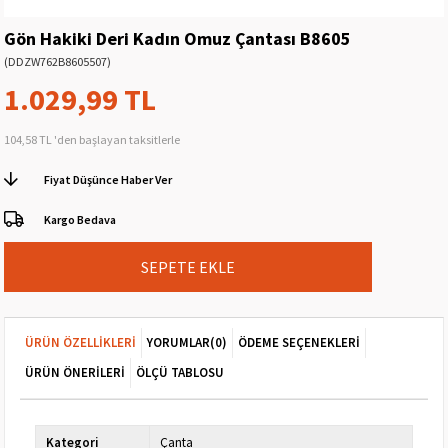
Gön Hakiki Deri Kadın Omuz Çantası B8605
(DDZW762B8605507)
1.029,99 TL
104,58 TL
'den başlayan taksitlerle
Fiyat Düşünce Haber Ver
Kargo Bedava
ÜRÜN ÖZELLIKLERI
YORUMLAR
(0)
ÖDEME SEÇENEKLERI
ÜRÜN ÖNERILERI
ÖLÇÜ TABLOSU
Kategori
Çanta