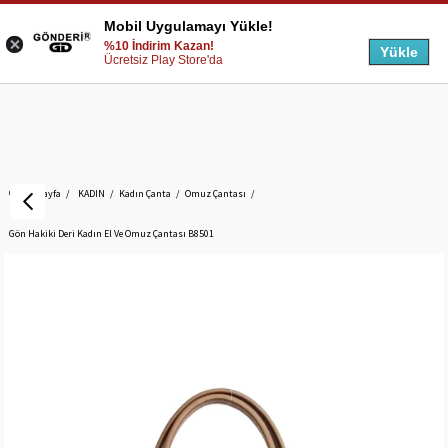
Mobil Uygulamayı Yükle!
%10 İndirim Kazan!
Yükle
Ücretsiz Play Store'da
Anasayfa
KADIN
Kadın Çanta
Omuz Çantası
Gön Hakiki Deri Kadın El Ve Omuz Çantası B8501