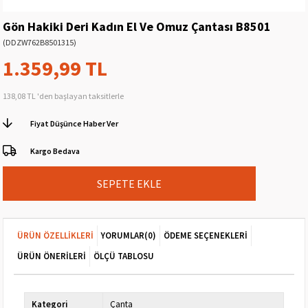
Gön Hakiki Deri Kadın El Ve Omuz Çantası B8501
(DDZW762B8501315)
1.359,99 TL
138,08 TL
'den başlayan taksitlerle
Fiyat Düşünce Haber Ver
Kargo Bedava
ÜRÜN ÖZELLIKLERI
YORUMLAR
(0)
ÖDEME SEÇENEKLERI
ÜRÜN ÖNERILERI
ÖLÇÜ TABLOSU
Kategori
Çanta