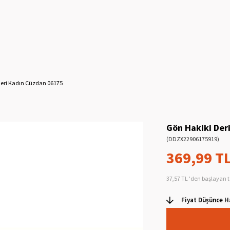
Deri Kadın Cüzdan 06175
Gön Hakiki Der
(DDZX22906175919)
369,99 T
37,57 TL
'den başlayan t
Fiyat Düşünce H