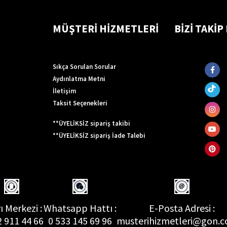
MÜŞTERİ HİZMETLERİ
BİZİ TAKİP
Sıkça Sorulan Sorular
Aydınlatma Metni
İletişim
Taksit Seçenekleri
**ÜYELİKSİZ sipariş takibi
**ÜYELİKSİZ sipariş İade Talebi
ı Merkezi :
Whatsapp Hattı :
E-Posta Adresi :
2 911 44 66
0 533 145 69 96
musterihizmetleri@gon.c