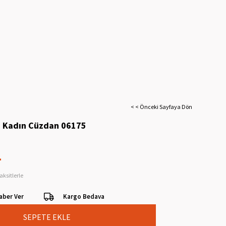
< < Önceki Sayfaya Dön
i Kadın Cüzdan 06175
L
aksitlerle
aber Ver
Kargo Bedava