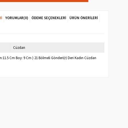
RI
YORUMLAR
(0)
ÖDEME SEÇENEKLERI
ÜRÜN ÖNERILERI
Cüzdan
( En:11.5 Cm Boy: 9 Cm ) 21 Bölmeli Gönderi(r) Deri Kadın Cüzdan