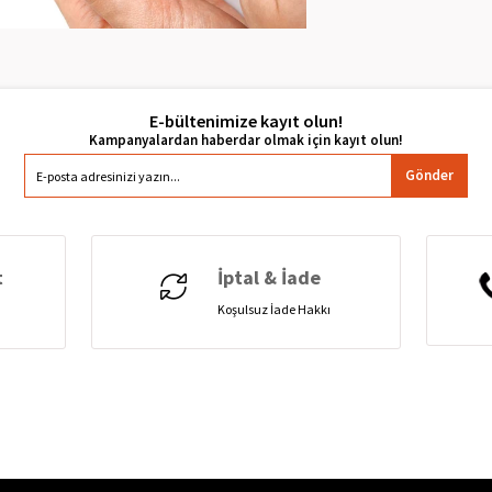
E-bültenimize kayıt olun!
Gönder
t
İptal & İade
Koşulsuz İade Hakkı