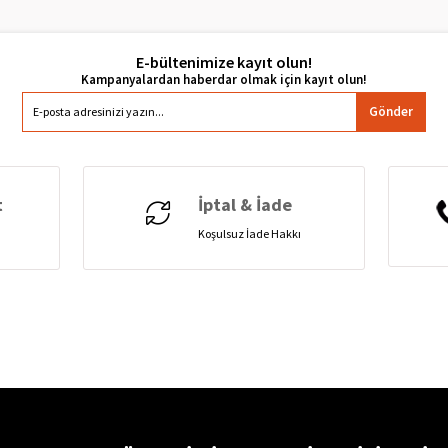
E-bültenimize kayıt olun!
Gönder
t
İptal & İade
Koşulsuz İade Hakkı