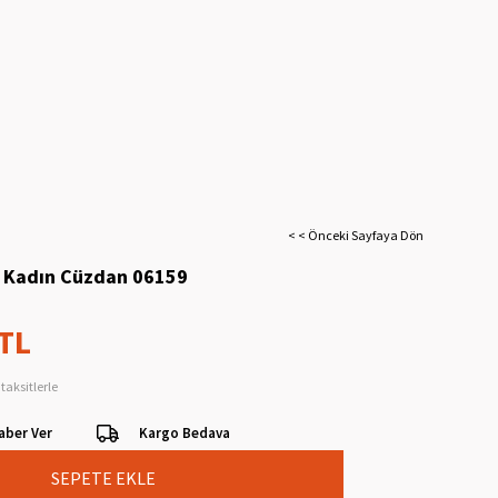
< < Önceki Sayfaya Dön
i Kadın Cüzdan 06159
 TL
taksitlerle
aber Ver
Kargo Bedava