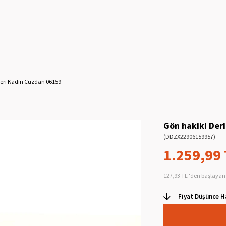
Deri Kadın Cüzdan 06159
Gön hakiki Der
(DDZX22906159957)
1.259,99
127,93 TL
'den başlayan 
Fiyat Düşünce H