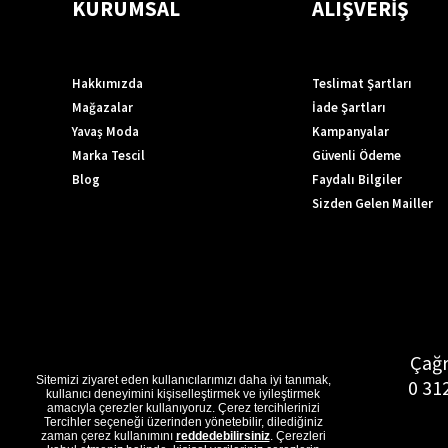
KURUMSAL
ALIŞVERİŞ
Hakkımızda
Teslimat Şartları
Mağazalar
İade Şartları
Yavaş Moda
Kampanyalar
Marka Tescil
Güvenli Ödeme
Blog
Faydalı Bilgiler
Sizden Gelen Mailler
Çağr
Sitemizi ziyaret eden kullanıcılarımızı daha iyi tanımak,
0 31
kullanıcı deneyimini kişiselleştirmek ve iyileştirmek
amacıyla çerezler kullanıyoruz. Çerez tercihlerinizi
Tercihler seçeneği üzerinden yönetebilir, dilediğiniz
zaman çerez kullanımını
reddedebilirsiniz
. Çerezleri