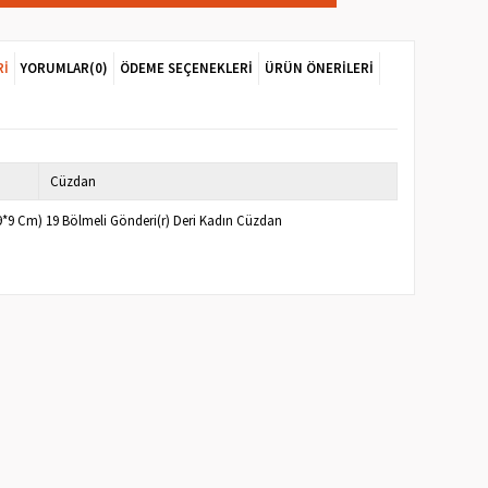
RI
YORUMLAR
(0)
ÖDEME SEÇENEKLERI
ÜRÜN ÖNERILERI
Cüzdan
(19*9 Cm) 19 Bölmeli Gönderi(r) Deri Kadın Cüzdan