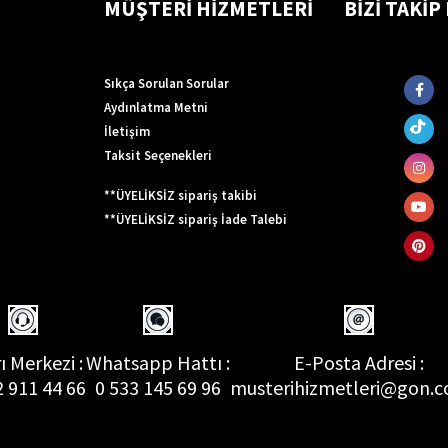
MÜŞTERİ HİZMETLERİ
BİZİ TAKİP
Sıkça Sorulan Sorular
Aydınlatma Metni
İletişim
Taksit Seçenekleri
**ÜYELİKSİZ sipariş takibi
**ÜYELİKSİZ sipariş İade Talebi
ı Merkezi :
Whatsapp Hattı :
E-Posta Adresi :
2 911 44 66
0 533 145 69 96
musterihizmetleri@gon.c