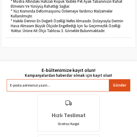
* Mostra Altındaki Hafızalı Köpük Yastıklı Pet Ayak Tabanınızın Rahat
Etmesini Ve Yürüyüş Rahatlığı Sağlar.
* Yüz Kısmında Deformasyonu Önlemeye Yardımcı Malzemeler
Kullanılmıştır.
* Hakiki Derinin En Değerli Özelliği Nefes Almasıdır. Dolayısıyla Derinin
Hava Almasını Büyük Ölçüde Engellediği İçin Su Geçirmezlik Özelliği
Yoktur. Ürüne Ait Ölçü Tablosu 3. Görselde Bulunmaktadır.
E-bültenimize kayıt olun!
Gönder
Hızlı Teslimat
Ücretsiz Kargo!