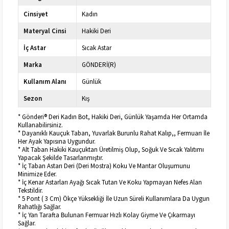
Cinsiyet
Kadın
Materyal Cinsi
Hakiki Deri
İç Astar
Sıcak Astar
Marka
GÖNDERİ(R)
Kullanım Alanı
Günlük
Sezon
Kış
* Gönderi® Deri Kadın Bot, Hakiki Deri, Günlük Yaşamda Her Ortamda
Kullanabilirsiniz.
* Dayanıklı Kauçuk Taban, Yuvarlak Burunlu Rahat Kalıp,, Fermuarı İle
Her Ayak Yapısına Uygundur.
* Alt Taban Hakiki Kauçuktan Üretilmiş Olup, Soğuk Ve Sıcak Yalıtımı
Yapacak Şekilde Tasarlanmıştır.
* İç Taban Astarı Deri (Deri Mostra) Koku Ve Mantar Oluşumunu
Minimize Eder.
* İç Kenar Astarları Ayağı Sıcak Tutan Ve Koku Yapmayan Nefes Alan
Tekstildir.
* 5 Pont ( 3 Cm) Ökçe Yüksekliği İle Uzun Süreli Kullanımlara Da Uygun
Rahatlığı Sağlar.
* İç Yan Tarafta Bulunan Fermuar Hızlı Kolay Giyme Ve Çıkarmayı
Sağlar.