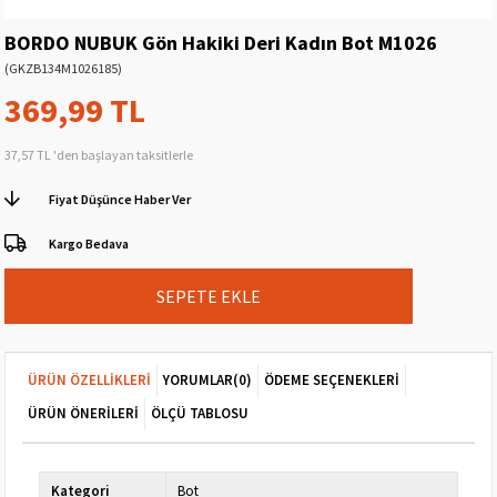
BORDO NUBUK Gön Hakiki Deri Kadın Bot M1026
(GKZB134M1026185)
369,99 TL
37,57 TL
'den başlayan taksitlerle
Fiyat Düşünce Haber Ver
Kargo Bedava
ÜRÜN ÖZELLIKLERI
YORUMLAR
(0)
ÖDEME SEÇENEKLERI
ÜRÜN ÖNERILERI
ÖLÇÜ TABLOSU
Kategori
Bot