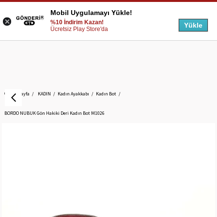
Mobil Uygulamayı Yükle!
%10 İndirim Kazan!
Yükle
Ücretsiz Play Store'da
Anasayfa
KADIN
Kadın Ayakkabı
Kadın Bot
BORDO NUBUK Gön Hakiki Deri Kadın Bot M1026