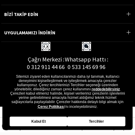
BİZİ TAKİP EDİN
UYGULAMAMIZI İNDİRİN
Çağrı Merkezi :
Whatsapp Hattı :
0 312 911 44 66
0 533 145 69 96
Sitemizi ziyaret eden kullanıcılarımızı daha iyi tanımak, kullanıcı
deneyimini kişiselleştirmek ve iyileştirmek amacıyla çerezler
kullanıyoruz. Çerez tercihlerinizi Tercihler seçeneği üzerinden
yönetebilir, dilediğiniz zaman çerez kullanımını
reddedebilirsiniz
.
E-Posta Adresi :
Çerezleri kabul etmeniz halinde, kişisel verileriniz çerezlerin işlevlerini
musterihizmetleri@gon.com.tr
yerine getirebilmesi amacıyla hizmet aldığımız teknik hizmet
sağlayıcılarla paylaşılabilir. Çerezler hakkında detaylı bilgi almak için
Çerez Politikası
’nı inceleyebilirsiniz.
Kabul Et
Tercihler
Anasayfa
Favorilerim
Sepetim
Üye Girişi