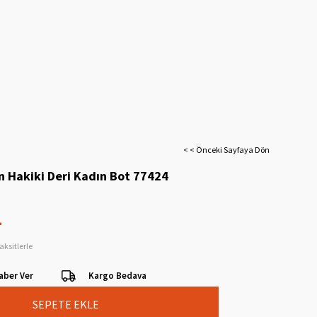
< < Önceki Sayfaya Dön
n Hakiki Deri Kadın Bot 77424
L
aksitlerle
aber Ver
Kargo Bedava