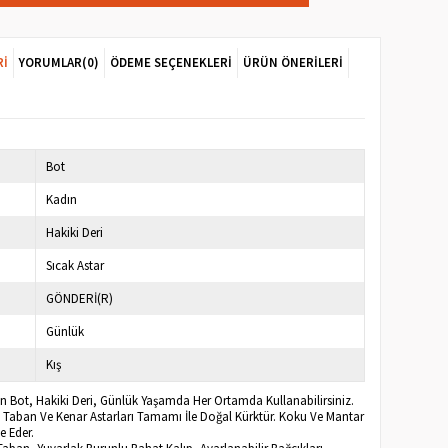
RI
YORUMLAR
(0)
ÖDEME SEÇENEKLERI
ÜRÜN ÖNERILERI
Bot
Kadın
Hakiki Deri
Sıcak Astar
GÖNDERİ(R)
Günlük
Kış
ın Bot, Hakiki Deri, Günlük Yaşamda Her Ortamda Kullanabilirsiniz.
Taban Ve Kenar Astarları Tamamı İle Doğal Kürktür. Koku Ve Mantar
 Eder.
aban, Yuvarlak Burunlu Rahat Kalıp, Ayarlanabilir Bağcıkları,