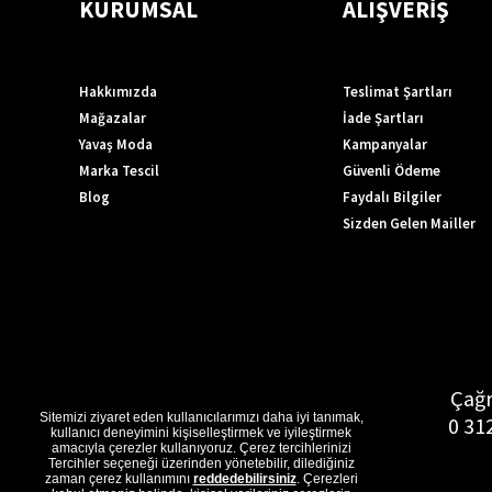
KURUMSAL
ALIŞVERİŞ
Hakkımızda
Teslimat Şartları
Mağazalar
İade Şartları
Yavaş Moda
Kampanyalar
Marka Tescil
Güvenli Ödeme
Blog
Faydalı Bilgiler
Sizden Gelen Mailler
Çağr
Sitemizi ziyaret eden kullanıcılarımızı daha iyi tanımak,
0 31
kullanıcı deneyimini kişiselleştirmek ve iyileştirmek
amacıyla çerezler kullanıyoruz. Çerez tercihlerinizi
Tercihler seçeneği üzerinden yönetebilir, dilediğiniz
zaman çerez kullanımını
reddedebilirsiniz
. Çerezleri