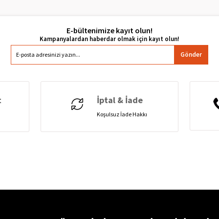
E-bültenimize kayıt olun!
Gönder
t
İptal & İade
Koşulsuz İade Hakkı