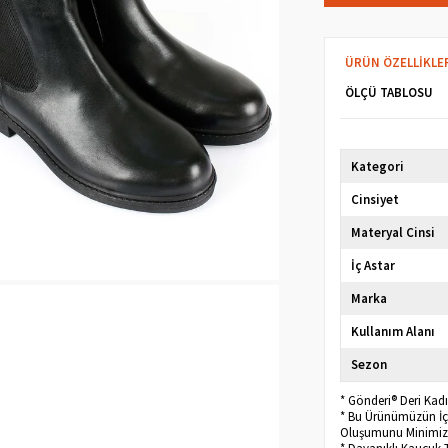
ÜRÜN ÖZELLIKLE
ÖLÇÜ TABLOSU
Kategori
Cinsiyet
Materyal Cinsi
İç Astar
Marka
Kullanım Alanı
Sezon
* Gönderi® Deri Kad
* Bu Ürünümüzün İç 
Oluşumunu Minimize
* Dayanıklı Kauçuk T