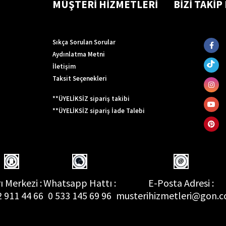
MÜŞTERİ HİZMETLERİ
BİZİ TAKİP
Sıkça Sorulan Sorular
Aydınlatma Metni
İletişim
Taksit Seçenekleri
**ÜYELİKSİZ sipariş takibi
**ÜYELİKSİZ sipariş İade Talebi
ı Merkezi :
Whatsapp Hattı :
E-Posta Adresi :
2 911 44 66
0 533 145 69 96
musterihizmetleri@gon.c