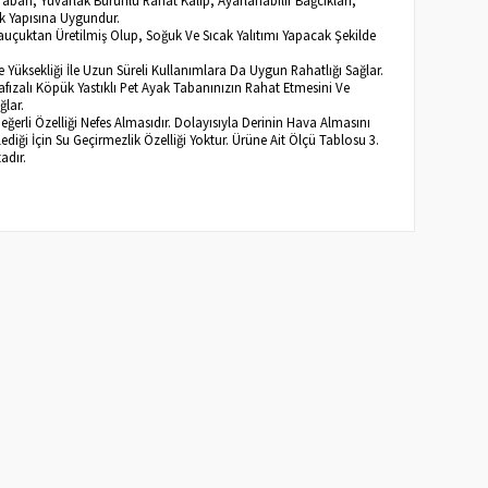
ak Yapısına Uygundur.
Kauçuktan Üretilmiş Olup, Soğuk Ve Sıcak Yalıtımı Yapacak Şekilde
 Yüksekliği İle Uzun Süreli Kullanımlara Da Uygun Rahatlığı Sağlar.
afızalı Köpük Yastıklı Pet Ayak Tabanınızın Rahat Etmesini Ve
ğlar.
Değerli Özelliği Nefes Almasıdır. Dolayısıyla Derinin Hava Almasını
diği İçin Su Geçirmezlik Özelliği Yoktur. Ürüne Ait Ölçü Tablosu 3.
adır.