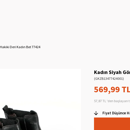
Hakiki Deri Kadın Bot 77424
Kadın Siyah Gö
(GKZB13477424001)
569,99 T
57,87 TL
'den başlayan t
Fiyat Düşünce H