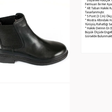
Fermuarı İle Her Ay
* Alt Taban Hakiki 
Tasarlanmıştır.
* 5 Pont (3 Cm) Ökçe
* Mostra Altındaki H
Yürüyüş Rahatlığı Sa
* Hakiki Derinin En 
Büyük Ölçüde Engelle
Görselde Bulunmakt