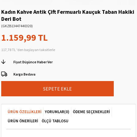
Kadın Kahve Antik Çift Fermuarlı Kauçuk Taban Hakiki
Deri Bot
(GKZB13447440320)
1.159,99 TL
117,78 TL
'den başlayan taksitlerle
Fiyat Düşünce Haber Ver
Kargo Bedava
ÜRÜN ÖZELLIKLERI
YORUMLAR
(0)
ÖDEME SEÇENEKLERI
ÜRÜN ÖNERILERI
ÖLÇÜ TABLOSU