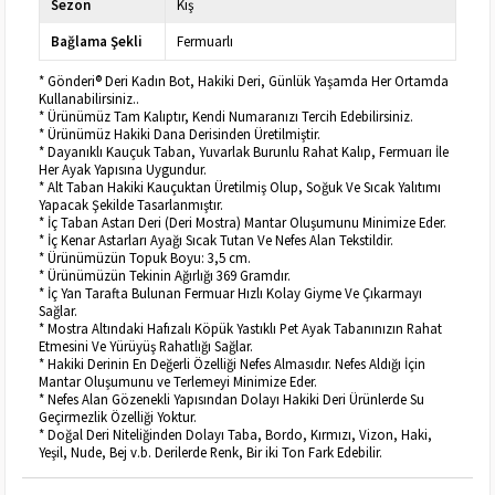
Sezon
Kış
Bağlama Şekli
Fermuarlı
* Gönderi® Deri Kadın Bot, Hakiki Deri, Günlük Yaşamda Her Ortamda
Kullanabilirsiniz..
* Ürünümüz Tam Kalıptır, Kendi Numaranızı Tercih Edebilirsiniz.
* Ürünümüz Hakiki Dana Derisinden Üretilmiştir.
* Dayanıklı Kauçuk Taban, Yuvarlak Burunlu Rahat Kalıp, Fermuarı İle
Her Ayak Yapısına Uygundur.
* Alt Taban Hakiki Kauçuktan Üretilmiş Olup, Soğuk Ve Sıcak Yalıtımı
Yapacak Şekilde Tasarlanmıştır.
* İç Taban Astarı Deri (Deri Mostra) Mantar Oluşumunu Minimize Eder.
* İç Kenar Astarları Ayağı Sıcak Tutan Ve Nefes Alan Tekstildir.
* Ürünümüzün Topuk Boyu: 3,5 cm.
* Ürünümüzün Tekinin Ağırlığı 369 Gramdır.
* İç Yan Tarafta Bulunan Fermuar Hızlı Kolay Giyme Ve Çıkarmayı
Sağlar.
* Mostra Altındaki Hafızalı Köpük Yastıklı Pet Ayak Tabanınızın Rahat
Etmesini Ve Yürüyüş Rahatlığı Sağlar.
* Hakiki Derinin En Değerli Özelliği Nefes Almasıdır. Nefes Aldığı İçin
Mantar Oluşumunu ve Terlemeyi Minimize Eder.
* Nefes Alan Gözenekli Yapısından Dolayı Hakiki Deri Ürünlerde Su
Geçirmezlik Özelliği Yoktur.
* Doğal Deri Niteliğinden Dolayı Taba, Bordo, Kırmızı, Vizon, Haki,
Yeşil, Nude, Bej v.b. Derilerde Renk, Bir iki Ton Fark Edebilir.