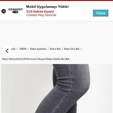
Mobil Uygulamayı Yükle!
%10 İndirim Kazan!
Yükle
Ücretsiz Play Store'da
Anasayfa
KADIN
Kadın Ayakkabı
Kadın Bot
Kadın Düz Bot
Kadın Kahve Antik Çift Fermuarlı Kauçuk Taban Hakiki Deri Bot