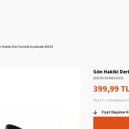
 Hakiki Deri Günlük Ayakkabı 45014
Gön Hakiki Der
(DDZA75245014115)
399,99 T
40,61 TL
'den başlayan t
Fiyat Düşünce H