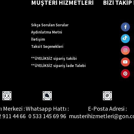
MÜŞTERİ HİZMETLERİ
BİZİ TAKİP
Sıkça Sorulan Sorular
Aydınlatma Metni
İletişim
Taksit Seçenekleri
**ÜYELİKSİZ sipariş takibi
**ÜYELİKSİZ sipariş İade Talebi
ı Merkezi :
Whatsapp Hattı :
E-Posta Adresi :
2 911 44 66
0 533 145 69 96
musterihizmetleri@gon.c