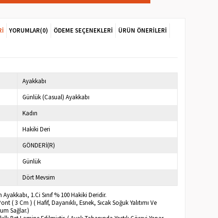
RI
YORUMLAR
(0)
ÖDEME SEÇENEKLERI
ÜRÜN ÖNERILERI
Ayakkabı
Günlük (Casual) Ayakkabı
Kadın
Hakiki Deri
GÖNDERİ(R)
Günlük
Dört Mevsim
 Ayakkabı, 1.Ci Sınıf % 100 Hakiki Deridir.
nt ( 3 Cm ) ( Hafif, Dayanıklı, Esnek, Sıcak Soğuk Yalıtımı Ve
um Sağlar.)
kıllı Pet Lamine Edilmiştir. ( Ayak Tabanında Yastık Görevi Yapar,