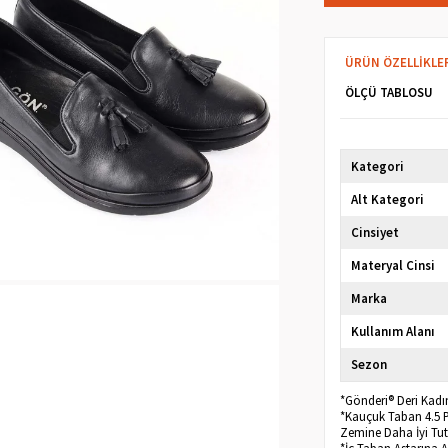
ÜRÜN ÖZELLIKLE
ÖLÇÜ TABLOSU
Kategori
Alt Kategori
Cinsiyet
Materyal Cinsi
Marka
Kullanım Alanı
Sezon
*Gönderi® Deri Kadın
*Kauçuk Taban 4.5 Po
Zemine Daha İyi Tut
*İç Taban Astarına A