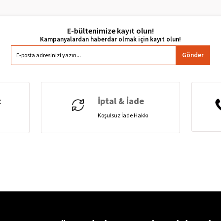
E-bültenimize kayıt olun!
Gönder
t
İptal & İade
Koşulsuz İade Hakkı