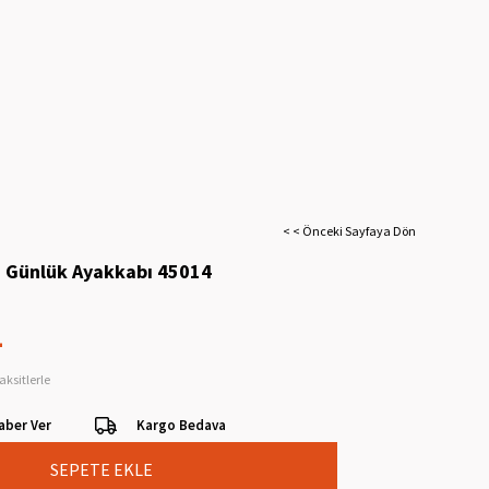
< < Önceki Sayfaya Dön
i Günlük Ayakkabı 45014
L
aksitlerle
aber Ver
Kargo Bedava