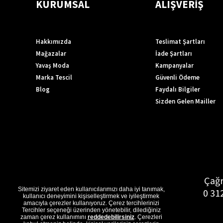
KURUMSAL
ALIŞVERİŞ
Hakkımızda
Teslimat Şartları
Mağazalar
İade Şartları
Yavaş Moda
Kampanyalar
Marka Tescil
Güvenli Ödeme
Blog
Faydalı Bilgiler
Sizden Gelen Mailler
Çağr
Sitemizi ziyaret eden kullanıcılarımızı daha iyi tanımak,
0 31
kullanıcı deneyimini kişiselleştirmek ve iyileştirmek
amacıyla çerezler kullanıyoruz. Çerez tercihlerinizi
Tercihler seçeneği üzerinden yönetebilir, dilediğiniz
zaman çerez kullanımını
reddedebilirsiniz
. Çerezleri