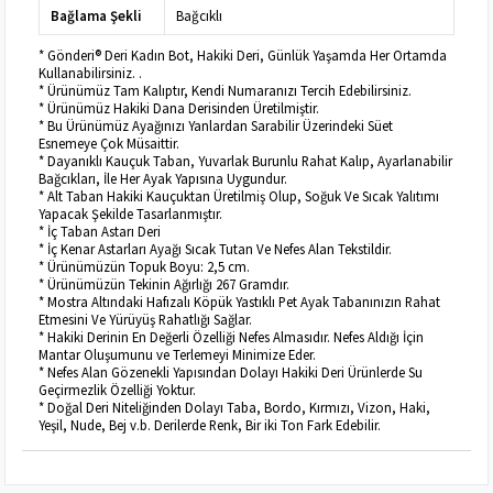
Bağlama Şekli
Bağcıklı
* Gönderi® Deri Kadın Bot, Hakiki Deri, Günlük Yaşamda Her Ortamda
Kullanabilirsiniz. .
* Ürünümüz Tam Kalıptır, Kendi Numaranızı Tercih Edebilirsiniz.
* Ürünümüz Hakiki Dana Derisinden Üretilmiştir.
* Bu Ürünümüz Ayağınızı Yanlardan Sarabilir Üzerindeki Süet
Esnemeye Çok Müsaittir.
* Dayanıklı Kauçuk Taban, Yuvarlak Burunlu Rahat Kalıp, Ayarlanabilir
Bağcıkları, İle Her Ayak Yapısına Uygundur.
* Alt Taban Hakiki Kauçuktan Üretilmiş Olup, Soğuk Ve Sıcak Yalıtımı
Yapacak Şekilde Tasarlanmıştır.
* İç Taban Astarı Deri
* İç Kenar Astarları Ayağı Sıcak Tutan Ve Nefes Alan Tekstildir.
* Ürünümüzün Topuk Boyu: 2,5 cm.
* Ürünümüzün Tekinin Ağırlığı 267 Gramdır.
* Mostra Altındaki Hafızalı Köpük Yastıklı Pet Ayak Tabanınızın Rahat
Etmesini Ve Yürüyüş Rahatlığı Sağlar.
* Hakiki Derinin En Değerli Özelliği Nefes Almasıdır. Nefes Aldığı İçin
Mantar Oluşumunu ve Terlemeyi Minimize Eder.
* Nefes Alan Gözenekli Yapısından Dolayı Hakiki Deri Ürünlerde Su
Geçirmezlik Özelliği Yoktur.
* Doğal Deri Niteliğinden Dolayı Taba, Bordo, Kırmızı, Vizon, Haki,
Yeşil, Nude, Bej v.b. Derilerde Renk, Bir iki Ton Fark Edebilir.