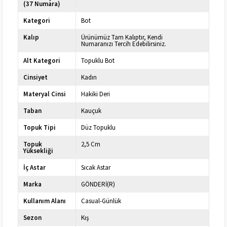
(37 Numara)
Kategori
Bot
Kalıp
Ürünümüz Tam Kalıptır, Kendi
Numaranızı Tercih Edebilirsiniz.
Alt Kategori
Topuklu Bot
Cinsiyet
Kadın
Materyal Cinsi
Hakiki Deri
Taban
Kauçuk
Topuk Tipi
Düz Topuklu
Topuk
2,5 Cm
Yüksekliği
İç Astar
Sıcak Astar
Marka
GÖNDERİ(R)
Kullanım Alanı
Casual-Günlük
Sezon
Kış