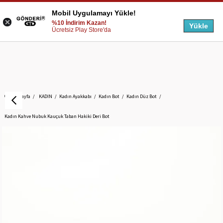
Mobil Uygulamayı Yükle!
%10 İndirim Kazan!
Yükle
Ücretsiz Play Store'da
Anasayfa
KADIN
Kadın Ayakkabı
Kadın Bot
Kadın Düz Bot
Kadın Kahve Nubuk Kauçuk Taban Hakiki Deri Bot