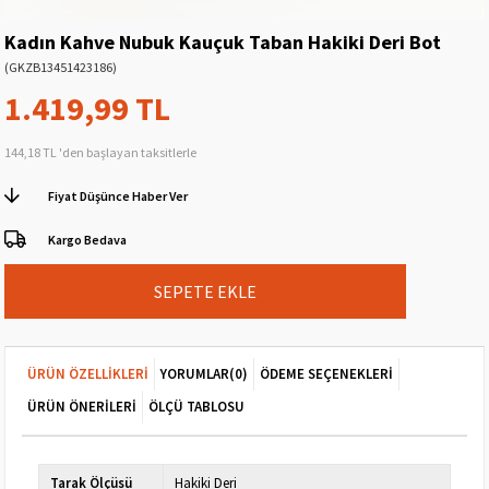
Kadın Kahve Nubuk Kauçuk Taban Hakiki Deri Bot
(GKZB13451423186)
1.419,99 TL
144,18 TL
'den başlayan taksitlerle
Fiyat Düşünce Haber Ver
Kargo Bedava
ÜRÜN ÖZELLIKLERI
YORUMLAR
(0)
ÖDEME SEÇENEKLERI
ÜRÜN ÖNERILERI
ÖLÇÜ TABLOSU
Tarak Ölçüsü
Hakiki Deri