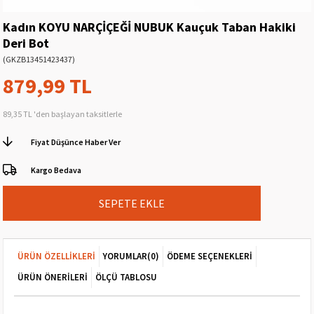
Kadın KOYU NARÇİÇEĞİ NUBUK Kauçuk Taban Hakiki
Deri Bot
(GKZB13451423437)
879,99 TL
89,35 TL
'den başlayan taksitlerle
Fiyat Düşünce Haber Ver
Kargo Bedava
ÜRÜN ÖZELLIKLERI
YORUMLAR
(0)
ÖDEME SEÇENEKLERI
ÜRÜN ÖNERILERI
ÖLÇÜ TABLOSU