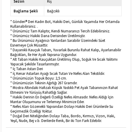
Sezon
Kış
Bağlama Şekli
Bağcıklı
* Gönderi® Deri Kadın Bot, Hakiki Deri, Günlük Yaşamda Her Ortamda
Kullanabilirsiniz. .
* Ürünümüz Tam Kalıptır, Kendi Numaranızı Tercih Edebilirsiniz.
* Ürünümüz Hakiki Dana Derisinden Üretilmiştir.
* Bu Ürünümüz Ayağınızı Yanlardan Sarabilir Üzerindeki Süet
Esnemeye Çok Müsaittir.
* Dayanıklı Kauçuk Taban, Yuvarlak Burunlu Rahat Kalıp, Ayarlanabilir
Bağcıkları, İle Her Ayak Yapısına Uygundur.
* Alt Taban Hakiki Kauçuktan Üretilmiş Olup, Soğuk Ve Sıcak Yalıtımı
Yapacak Şekilde Tasarlanmıştır.
* İç Taban Astarı Deri
* İç Kenar Astarları Ayağı Sıcak Tutan Ve Nefes Alan Tekstildir.
* Ürünümüzün Topuk Boyu: 2,5 cm.
* Ürünümüzün Tekinin Ağırlığı 267 Gramdır.
* Mostra Altındaki Hafızalı Köpük Yastıklı Pet Ayak Tabanınızın Rahat
Etmesini Ve Yürüyüş Rahatlığı Sağlar.
* Hakiki Derinin En Değerli Özelliği Nefes Almasıdır. Nefes Aldığı İçin
Mantar Oluşumunu ve Terlemeyi Minimize Eder.
* Nefes Alan Gözenekli Yapısından Dolayı Hakiki Deri Ürünlerde Su
Geçirmezlik Özelliği Yoktur.
* Doğal Deri Niteliğinden Dolayı Taba, Bordo, Kırmızı, Vizon, Haki,
Yeşil, Nude, Bej v.b. Derilerde Renk, Bir iki Ton Fark Edebilir.