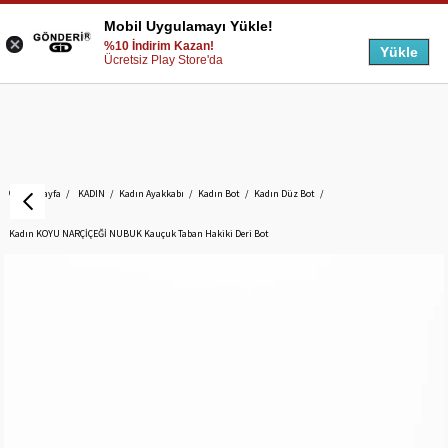
Mobil Uygulamayı Yükle!
%10 İndirim Kazan!
Yükle
Ücretsiz Play Store'da
Anasayfa
KADIN
Kadın Ayakkabı
Kadın Bot
Kadın Düz Bot
Kadın KOYU NARÇİÇEĞİ NUBUK Kauçuk Taban Hakiki Deri Bot