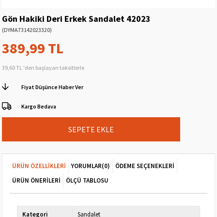
Gön Hakiki Deri Erkek Sandalet 42023
(DYMA73142023320)
389,99 TL
39,60 TL
'den başlayan taksitlerle
Fiyat Düşünce Haber Ver
Kargo Bedava
ÜRÜN ÖZELLIKLERI
YORUMLAR
(0)
ÖDEME SEÇENEKLERI
ÜRÜN ÖNERILERI
ÖLÇÜ TABLOSU
Kategori
Sandalet