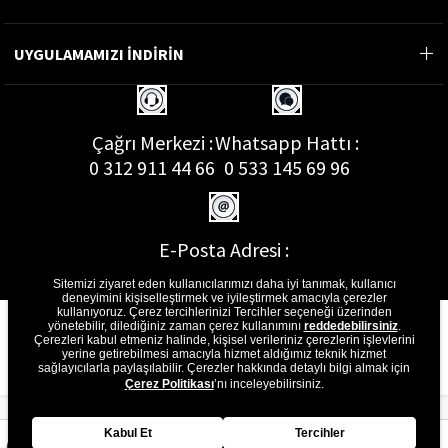
UYGULAMAMIZI İNDİRİN
Çağrı Merkezi :
Whatsapp Hattı :
0 312 911 44 66
0 533 145 69 96
E-Posta Adresi :
musterihizmetleri@gon.com.tr
Sitemizi ziyaret eden kullanıcılarımızı daha iyi tanımak, kullanıcı
deneyimini kişiselleştirmek ve iyileştirmek amacıyla çerezler
kullanıyoruz. Çerez tercihlerinizi Tercihler seçeneği üzerinden
yönetebilir, dilediğiniz zaman çerez kullanımını
reddedebilirsiniz
.
Çerezleri kabul etmeniz halinde, kişisel verileriniz çerezlerin işlevlerini
yerine getirebilmesi amacıyla hizmet aldığımız teknik hizmet
sağlayıcılarla paylaşılabilir. Çerezler hakkında detaylı bilgi almak için
Çerez Politikası
’nı inceleyebilirsiniz.
Kabul Et
Tercihler