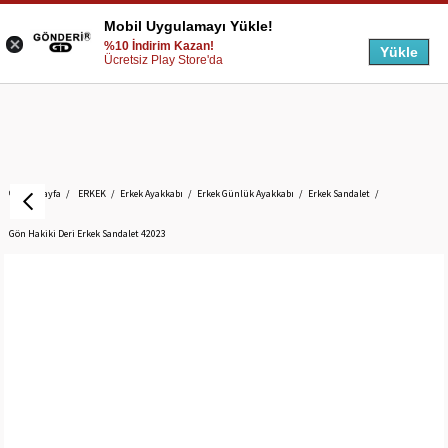
Mobil Uygulamayı Yükle!
%10 İndirim Kazan!
Yükle
Ücretsiz Play Store'da
Anasayfa
ERKEK
Erkek Ayakkabı
Erkek Günlük Ayakkabı
Erkek Sandalet
Gön Hakiki Deri Erkek Sandalet 42023