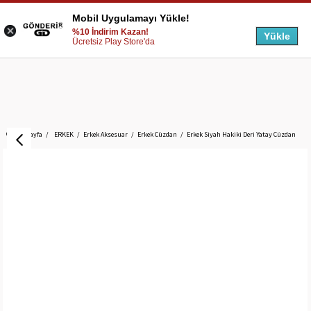
Mobil Uygulamayı Yükle!
%10 İndirim Kazan!
Yükle
Ücretsiz Play Store'da
Anasayfa
ERKEK
Erkek Aksesuar
Erkek Cüzdan
Erkek Siyah Hakiki Deri Yatay Cüzdan