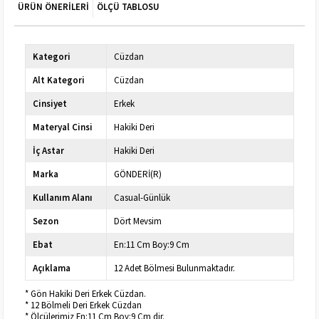
ÜRÜN ÖNERILERI
ÖLÇÜ TABLOSU
Kategori
Cüzdan
Alt Kategori
Cüzdan
Cinsiyet
Erkek
Materyal Cinsi
Hakiki Deri
İç Astar
Hakiki Deri
Marka
GÖNDERİ(R)
Kullanım Alanı
Casual-Günlük
Sezon
Dört Mevsim
Ebat
En:11 Cm Boy:9 Cm
Açıklama
12 Adet Bölmesi Bulunmaktadır.
* Gön Hakiki Deri Erkek Cüzdan.
* 12 Bölmeli Deri Erkek Cüzdan
* Ölçülerimiz En:11 Cm Boy:9 Cm dir.