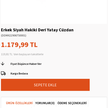
Erkek Siyah Hakiki Deri Yatay Cüzdan
(DDMX22906750001)
1.179,99 TL
119,81 TL
'den başlayan taksitlerle
Fiyat Düşünce Haber Ver
Kargo Bedava
ÜRÜN ÖZELLIKLERI
YORUMLAR
(0)
ÖDEME SEÇENEKLERI