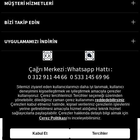
MÜŞTERİ HİZMETLERİ
BİZİ TAKİP EDİN
UYGULAMAMIZI İNDİRİN
Çağrı Merkezi :
Whatsapp Hattı :
0 312 911 44 66
0 533 145 69 96
Sitemizi ziyaret eden kullanıcılarımızı daha iyi tanımak, kullanıcı
deneyimini kişiselleştirmek ve iyileştirmek amacıyla çerezler
kullanıyoruz. Çerez tercihlerinizi Tercihler seçeneği üzerinden
yönetebilir, dilediğiniz zaman çerez kullanımını
reddedebilirsiniz
.
E-Posta Adresi :
Çerezleri kabul etmeniz halinde, kişisel verileriniz çerezlerin işlevlerini
musterihizmetleri@gon.com.tr
yerine getirebilmesi amacıyla hizmet aldığımız teknik hizmet
sağlayıcılarla paylaşılabilir. Çerezler hakkında detaylı bilgi almak için
Çerez Politikası
’nı inceleyebilirsiniz.
Kabul Et
Tercihler