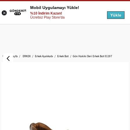
Mobil Uygulamayı Yükle!
%10 İndirim Kazan!
Yükle
Ücretsiz Play Store'da
Anasayfa
ERKEK
Erkek Ayakkabı
Erkek Bot
Gön Hakiki Deri Erkek Bot 01197