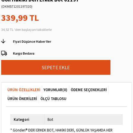
(DKMB71201197320)
339,99 TL
34,52 TL
'den başlayan taksitlerle
Fiyat Düşünce Haber Ver
Kargo Bedava
ÜRÜN ÖZELLIKLERI
YORUMLAR
(0)
ÖDEME SEÇENEKLERI
ÜRÜN ÖNERILERI
ÖLÇÜ TABLOSU
Kategori
Bot
* Gönderi® DERİ ERKEK BOT, HAKİKİ DERİ, GÜNLÜK YAŞAMDA HER