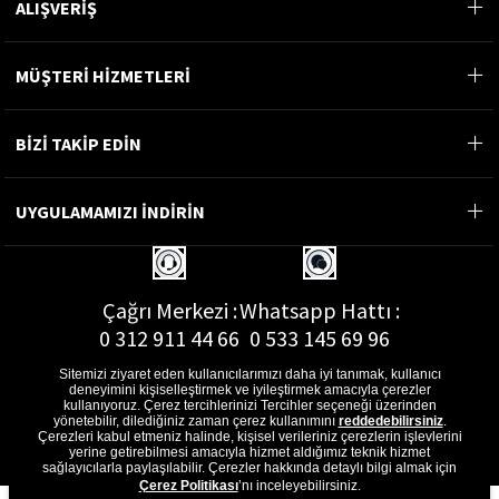
ALIŞVERİŞ
MÜŞTERİ HİZMETLERİ
BİZİ TAKİP EDİN
UYGULAMAMIZI İNDİRİN
Çağrı Merkezi :
Whatsapp Hattı :
0 312 911 44 66
0 533 145 69 96
Sitemizi ziyaret eden kullanıcılarımızı daha iyi tanımak, kullanıcı
deneyimini kişiselleştirmek ve iyileştirmek amacıyla çerezler
kullanıyoruz. Çerez tercihlerinizi Tercihler seçeneği üzerinden
yönetebilir, dilediğiniz zaman çerez kullanımını
reddedebilirsiniz
.
E-Posta Adresi :
Çerezleri kabul etmeniz halinde, kişisel verileriniz çerezlerin işlevlerini
musterihizmetleri@gon.com.tr
yerine getirebilmesi amacıyla hizmet aldığımız teknik hizmet
sağlayıcılarla paylaşılabilir. Çerezler hakkında detaylı bilgi almak için
Çerez Politikası
’nı inceleyebilirsiniz.