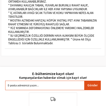
ORTAMDA KULLANABİLİRSİNİZ.
* DAYANIKLI KAUÇUK TABAN, YUVARLAK BURUNLU RAHAT KALIP,
AYARLANABİLİR BAĞCIKLARI İLE HER AYAK YAPISINA UYGUNDUR.
* İÇ ASTARLARI AYAĞI SICAK TUTAN VE KOKU YAPMAYAN NEFES ALAN
TEKSTİLDİR.
* MOSTRA ALTINDAKİ HAFIZALI KÖPÜK YASTIKLI PET AYAK TABANINIZIN
RAHAT ETMESİNİ VE YÜRÜYÜŞ RAHATLIĞI SAĞLAR.
* YÜZ KISMINDA DEFORMASYONU ÖNLEMEYE YARDIMCI MALZEMELER
KULLANILMIŞTIR.
* SU GEÇİRMEZLİK ÖZELLİĞİ DERİNİN HAVA ALMASINI BÜYÜK ÖLÇÜDE
ENGELLEDİĞİ İÇİN ÖZELLİKLE KULLANILMAMIŞTIR. * Ürüne Ait Ölçü
Tablosu 3. Görselde Bulunmaktadır.
E-bültenimize kayıt olun!
Gönder