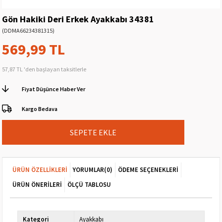
Gön Hakiki Deri Erkek Ayakkabı 34381
(DDMA66234381315)
569,99 TL
57,87 TL
'den başlayan taksitlerle
Fiyat Düşünce Haber Ver
Kargo Bedava
ÜRÜN ÖZELLIKLERI
YORUMLAR
(0)
ÖDEME SEÇENEKLERI
ÜRÜN ÖNERILERI
ÖLÇÜ TABLOSU
Kategori
Ayakkabı