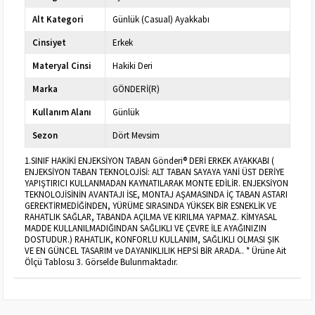
Alt Kategori
Günlük (Casual) Ayakkabı
Cinsiyet
Erkek
Materyal Cinsi
Hakiki Deri
Marka
GÖNDERİ(R)
Kullanım Alanı
Günlük
Sezon
Dört Mevsim
1.SINIF HAKİKİ ENJEKSİYON TABAN Gönderi® DERİ ERKEK AYAKKABI (
ENJEKSİYON TABAN TEKNOLOJİSİ: ALT TABAN SAYAYA YANİ ÜST DERİYE
YAPIŞTIRICI KULLANMADAN KAYNATILARAK MONTE EDİLİR. ENJEKSİYON
TEKNOLOJİSİNİN AVANTAJI İSE, MONTAJ AŞAMASINDA İÇ TABAN ASTARI
GEREKTİRMEDİĞİNDEN, YÜRÜME SIRASINDA YÜKSEK BİR ESNEKLİK VE
RAHATLIK SAĞLAR, TABANDA AÇILMA VE KIRILMA YAPMAZ. KİMYASAL
MADDE KULLANILMADIĞINDAN SAĞLIKLI VE ÇEVRE İLE AYAĞINIZIN
DOSTUDUR.) RAHATLIK, KONFORLU KULLANIM, SAĞLIKLI OLMASI ŞIK
VE EN GÜNCEL TASARIM ve DAYANIKLILIK HEPSİ BİR ARADA.. * Ürüne Ait
Ölçü Tablosu 3. Görselde Bulunmaktadır.