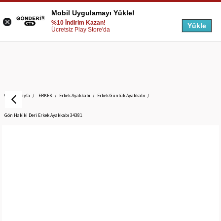
Mobil Uygulamayı Yükle!
%10 İndirim Kazan!
Yükle
Ücretsiz Play Store'da
Anasayfa
ERKEK
Erkek Ayakkabı
Erkek Günlük Ayakkabı
Gön Hakiki Deri Erkek Ayakkabı 34381