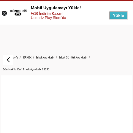
Mobil Uygulamayı Yükle!
%10 İndirim Kazan!
Yükle
Ücretsiz Play Store'da
Anasayfa
ERKEK
Erkek Ayakkabı
Erkek Günlük Ayakkabı
Gön Hakiki Deri Erkek Ayakkabı 01231