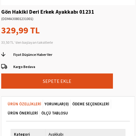
Gön Hakiki Deri Erkek Ayakkabı 01231
(DDMA30801231001)
329,99 TL
33,50 TL
'den başlayan taksitlerle
Fiyat Düşünce Haber Ver
Kargo Bedava
ÜRÜN ÖZELLIKLERI
YORUMLAR
(0)
ÖDEME SEÇENEKLERI
ÜRÜN ÖNERILERI
ÖLÇÜ TABLOSU
Kategori
Ayakkabı