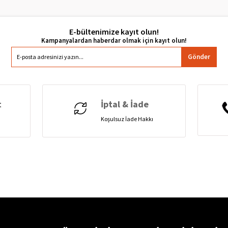
E-bültenimize kayıt olun!
Gönder
t
İptal & İade
Koşulsuz İade Hakkı