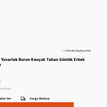
< < Önceki Sayfaya Dön
i Yuvarlak Burun Kauçuk Taban Günlük Erkek
9
L
aksitlerle
aber Ver
Kargo Bedava