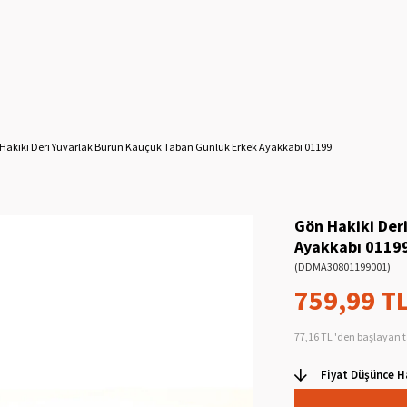
Hakiki Deri Yuvarlak Burun Kauçuk Taban Günlük Erkek Ayakkabı 01199
Gön Hakiki Der
Ayakkabı 0119
(DDMA30801199001)
759,99 T
77,16 TL
'den başlayan t
Fiyat Düşünce H