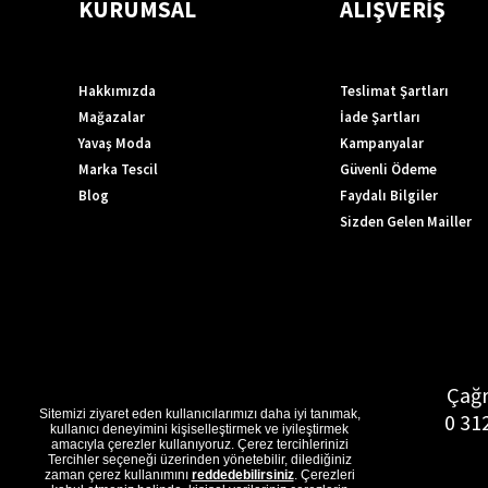
KURUMSAL
ALIŞVERİŞ
Hakkımızda
Teslimat Şartları
Mağazalar
İade Şartları
Yavaş Moda
Kampanyalar
Marka Tescil
Güvenli Ödeme
Blog
Faydalı Bilgiler
Sizden Gelen Mailler
Çağr
Sitemizi ziyaret eden kullanıcılarımızı daha iyi tanımak,
0 31
kullanıcı deneyimini kişiselleştirmek ve iyileştirmek
amacıyla çerezler kullanıyoruz. Çerez tercihlerinizi
Tercihler seçeneği üzerinden yönetebilir, dilediğiniz
zaman çerez kullanımını
reddedebilirsiniz
. Çerezleri