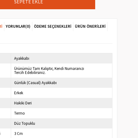
RI
YORUMLAR
(0)
ÖDEME SEÇENEKLERI
ÜRÜN ÖNERILERI
Ayakkabı
Ürünümüz Tam Kalıptır, Kendi Numaranızı
Tercih Edebilirsiniz.
Günlük (Casual) Ayakkabı
Erkek
Hakiki Deri
Termo
Düz Topuklu
i
3 Cm