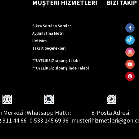
MÜŞTERİ HİZMETLERİ
BİZİ TAKİP
Sıkça Sorulan Sorular
Aydınlatma Metni
İletişim
Taksit Seçenekleri
**ÜYELİKSİZ sipariş takibi
**ÜYELİKSİZ sipariş İade Talebi
ı Merkezi :
Whatsapp Hattı :
E-Posta Adresi :
2 911 44 66
0 533 145 69 96
musterihizmetleri@gon.c