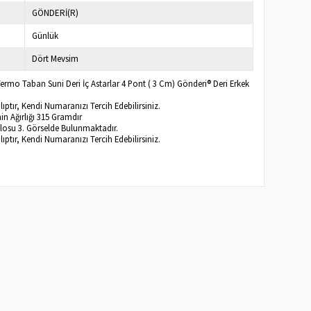
GÖNDERİ(R)
Günlük
Dört Mevsim
i Termo Taban Suni Deri İç Astarlar 4 Pont ( 3 Cm) Gönderi® Deri Erkek
ptır, Kendi Numaranızı Tercih Edebilirsiniz.
n Ağırlığı 315 Gramdır
blosu 3. Görselde Bulunmaktadır.
ptır, Kendi Numaranızı Tercih Edebilirsiniz.