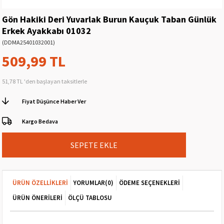
Gön Hakiki Deri Yuvarlak Burun Kauçuk Taban Günlük
Erkek Ayakkabı 01032
(DDMA25401032001)
509,99 TL
51,78 TL
'den başlayan taksitlerle
Fiyat Düşünce Haber Ver
Kargo Bedava
ÜRÜN ÖZELLIKLERI
YORUMLAR
(0)
ÖDEME SEÇENEKLERI
ÜRÜN ÖNERILERI
ÖLÇÜ TABLOSU