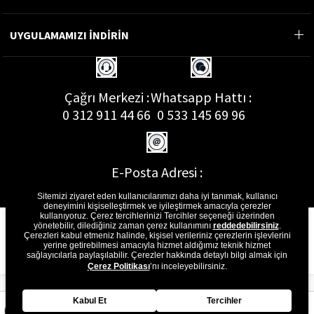
UYGULAMAMIZI İNDİRİN
Çağrı Merkezi :
Whatsapp Hattı :
0 312 911 44 66
0 533 145 69 96
E-Posta Adresi :
musterihizmetleri@gon.com.tr
Sitemizi ziyaret eden kullanıcılarımızı daha iyi tanımak, kullanıcı
deneyimini kişiselleştirmek ve iyileştirmek amacıyla çerezler
kullanıyoruz. Çerez tercihlerinizi Tercihler seçeneği üzerinden
yönetebilir, dilediğiniz zaman çerez kullanımını
reddedebilirsiniz
.
Çerezleri kabul etmeniz halinde, kişisel verileriniz çerezlerin işlevlerini
yerine getirebilmesi amacıyla hizmet aldığımız teknik hizmet
sağlayıcılarla paylaşılabilir. Çerezler hakkında detaylı bilgi almak için
Çerez Politikası
’nı inceleyebilirsiniz.
Kabul Et
Tercihler