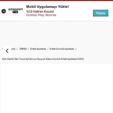
Mobil Uygulamayı Yükle!
%10 İndirim Kazan!
Yükle
Ücretsiz Play Store'da
Anasayfa
ERKEK
Erkek Ayakkabı
Erkek Günlük Ayakkabı
Gön Hakiki Deri Yuvarlak Burun Kauçuk Taban Günlük Erkek Ayakkabı 01032